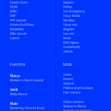
Cannes Lions
Impulso
SXSW
PicPay
MWC
Nós Inteligência
NRF
Vistar Media
WW Summit
Machina
Evento ProXXIma
Viasat Ads
Maximídia
Magnite
Effie Awards
Uncover
Caboré
Mude
RZK Digital
DoubleVerify
Adlook
Eventos
Mais
Assine
Março
Renove
Women to Watch Summit
Anuncie
Política de privacidade
Abril
Fale conosco
Mídia Master
Edição semanal
Maio
Women to Watch
Marketing Network Brasil
Portfólio de Agências