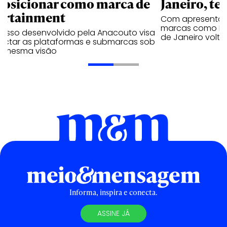
posicionar como marca de
Janeiro, te
ortainment
Com apresentaçã
marcas como Hei
cesso desenvolvido pela Anacouto visa
de Janeiro volta
ectar as plataformas e submarcas sob
 mesma visão
Informa, inspira e conecta.
ASSINE JÁ