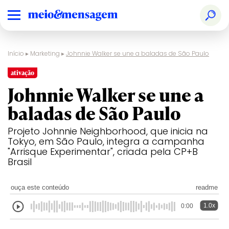
Início
▸
Marketing
▸
Johnnie Walker se une a baladas de São Paulo
ativação
Johnnie Walker se une a
baladas de São Paulo
Projeto Johnnie Neighborhood, que inicia na
Tokyo, em São Paulo, integra a campanha
"Arrisque Experimentar", criada pela CP+B
Brasil
ouça este conteúdo
readme
1.0x
0:00