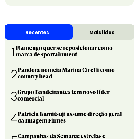
Recentes
Mais lidas
Flamengo quer se reposicionar como
1
marca de sportainment
Pandora nomeia Marina Cirelli como
2
country head
Grupo Bandeirantes tem novo líder
3
comercial
Patricia Kamitsuji assume direção geral
4
da Imagem Filmes
Campanhas da Semana: estrelas e