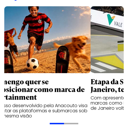
amengo quer se
Etapa da SL
posicionar como marca de
Janeiro, te
ortainment
Com apresentaçã
marcas como Hei
cesso desenvolvido pela Anacouto visa
de Janeiro volta
ectar as plataformas e submarcas sob
 mesma visão