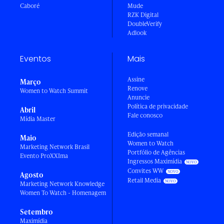
Caboré
Mude
RZK Digital
DoubleVerify
Adlook
Eventos
Mais
Assine
Março
Renove
Women to Watch Summit
Anuncie
Política de privacidade
Abril
Fale conosco
Mídia Master
Edição semanal
Maio
Women to Watch
Marketing Network Brasil
Portfólio de Agências
Evento ProXXIma
Ingressos Maximídia
Convites WW
Agosto
Retail Media
Marketing Network Knowledge
Women To Watch - Homenagem
Setembro
Maximídia