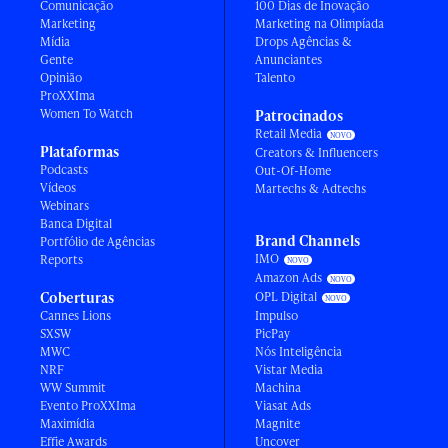
Comunicação
100 Dias de Inovação
Marketing
Marketing na Olimpíada
Mídia
Drops Agências &
Gente
Anunciantes
Opinião
Talento
ProXXIma
Women To Watch
Patrocinados
Retail Media
Plataformas
Creators & Influencers
Podcasts
Out-Of-Home
Vídeos
Martechs & Adtechs
Webinars
Banca Digital
Brand Channels
Portfólio de Agências
IMO
Reports
Amazon Ads
Coberturas
OPL Digital
Cannes Lions
Impulso
SXSW
PicPay
MWC
Nós Inteligência
NRF
Vistar Media
WW Summit
Machina
Evento ProXXIma
Viasat Ads
Maximídia
Magnite
Effie Awards
Uncover