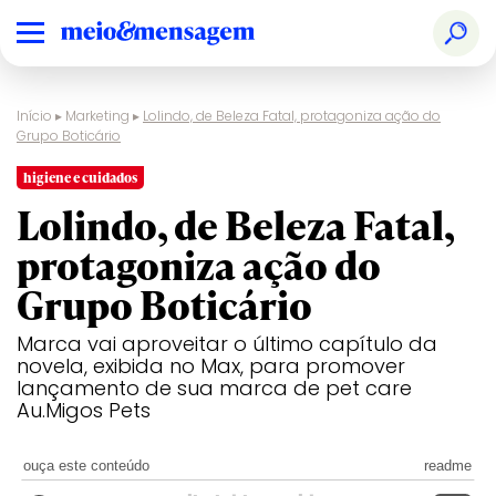
Início
▸
Marketing
▸
Lolindo, de Beleza Fatal, protagoniza ação do
Grupo Boticário
higiene e cuidados
Lolindo, de Beleza Fatal,
protagoniza ação do
Grupo Boticário
Marca vai aproveitar o último capítulo da
novela, exibida no Max, para promover
lançamento de sua marca de pet care
Au.Migos Pets
ouça este conteúdo
readme