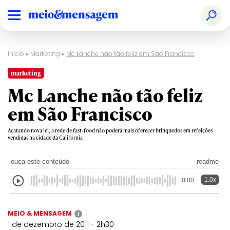
Início
▸
Marketing
▸
Mc Lanche não tão feliz em São Francisco
marketing
Mc Lanche não tão feliz
em São Francisco
Acatando nova lei, a rede de fast-food não poderá mais oferecer brinquedos em refeições
vendidas na cidade da Califórnia
ouça este conteúdo
readme
1.0x
0:00
MEIO & MENSAGEM
i
1 de dezembro de 2011 - 2h30