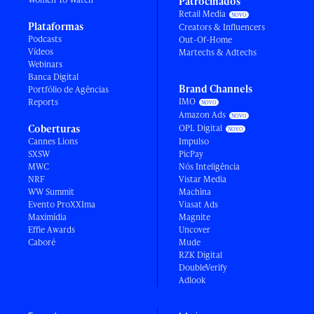
Patrocinados
Retail Media
Plataformas
Creators & Influencers
Podcasts
Out-Of-Home
Vídeos
Martechs & Adtechs
Webinars
Banca Digital
Brand Channels
Portfólio de Agências
IMO
Reports
Amazon Ads
Coberturas
OPL Digital
Cannes Lions
Impulso
SXSW
PicPay
MWC
Nós Inteligência
NRF
Vistar Media
WW Summit
Machina
Evento ProXXIma
Viasat Ads
Maximídia
Magnite
Effie Awards
Uncover
Caboré
Mude
RZK Digital
DoubleVerify
Adlook