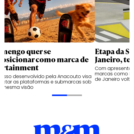
amengo quer se
Etapa da SL
posicionar como marca de
Janeiro, te
ortainment
Com apresentaçã
marcas como Hei
cesso desenvolvido pela Anacouto visa
de Janeiro volta
ectar as plataformas e submarcas sob
 mesma visão