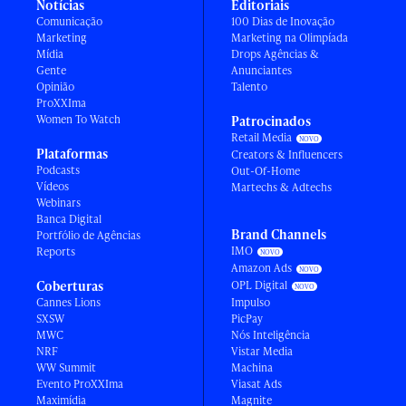
Notícias
Editoriais
Comunicação
100 Dias de Inovação
Marketing
Marketing na Olimpíada
Mídia
Drops Agências &
Gente
Anunciantes
Opinião
Talento
ProXXIma
Women To Watch
Patrocinados
Retail Media
Plataformas
Creators & Influencers
Podcasts
Out-Of-Home
Vídeos
Martechs & Adtechs
Webinars
Banca Digital
Brand Channels
Portfólio de Agências
IMO
Reports
Amazon Ads
Coberturas
OPL Digital
Cannes Lions
Impulso
SXSW
PicPay
MWC
Nós Inteligência
NRF
Vistar Media
WW Summit
Machina
Evento ProXXIma
Viasat Ads
Maximídia
Magnite