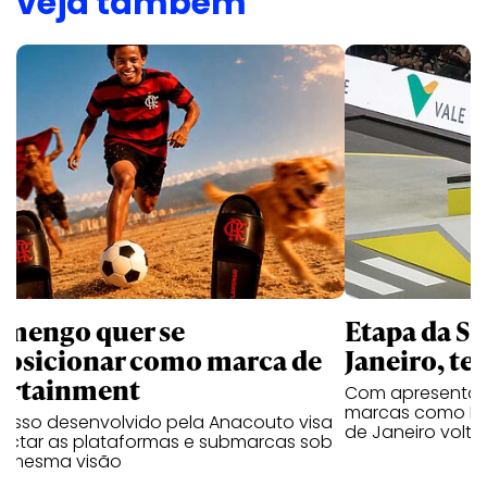
veja também
amengo quer se
Etapa da SL
posicionar como marca de
Janeiro, te
ortainment
Com apresentaçã
marcas como Hei
cesso desenvolvido pela Anacouto visa
de Janeiro volta
ectar as plataformas e submarcas sob
 mesma visão