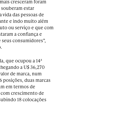
mais cresceram foram
 souberam estar
a vida das pessoas de
ante e indo muito além
uto ou serviço e que com
staram a confiança e
e seus consumidores”,
.
la, que ocupou a 14ª
chegando a U$ 36,270
valor de marca, num
6 posições, duas marcas
ram em termos de
, com crescimento de
 subindo 18 colocações