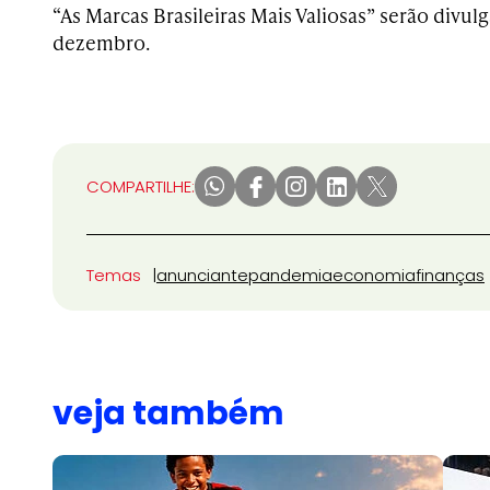
“As Marcas Brasileiras Mais Valiosas” serão divu
dezembro.
COMPARTILHE:
Temas
anunciante
pandemia
economia
finanças
veja também