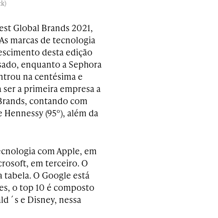
k)
Best Global Brands 2021,
 As marcas de tecnologia
rescimento desta edição
assado, enquanto a Sephora
ntrou na centésima e
 ser a primeira empresa a
 Brands, contando com
) e Hennessy (95º), além da
tecnologia com Apple, em
rosoft, em terceiro. O
a tabela. O Google está
es, o top 10 é composto
d´s e Disney, nessa