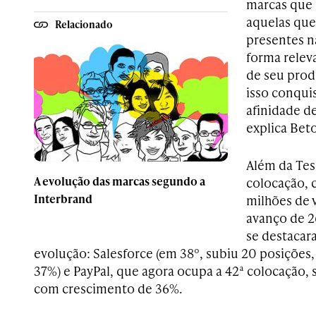
marcas que 
aquelas que
Relacionado
presentes n
forma relev
de seu prod
isso conqui
afinidade d
explica Beto
Além da Tes
A evolução das marcas segundo a
colocação, 
Interbrand
milhões de 
avanço de 2
se destaca
evolução: Salesforce (em 38º, subiu 20 posições
37%) e PayPal, que agora ocupa a 42ª colocação,
com crescimento de 36%.