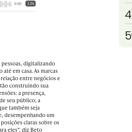
1.0x
0:00
4
5
pessoas, digitalizando
o até em casa. As marcas
relação entre negócios e
stão construindo sua
ensões: a presença,
de seu público; a
 que também seja
dade, desempenhando um
 posições claras sobre os
ra eles”, diz Beto