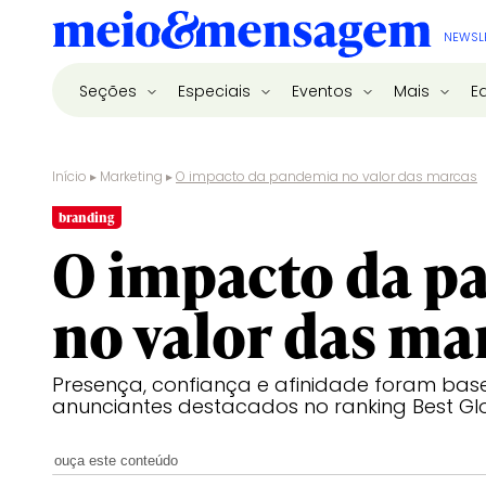
NEWSL
Seções
Especiais
Eventos
Mais
E
Início
▸
Marketing
▸
O impacto da pandemia no valor das marcas
branding
O impacto da p
no valor das ma
Presença, confiança e afinidade foram bas
anunciantes destacados no ranking Best Gl
ouça este conteúdo