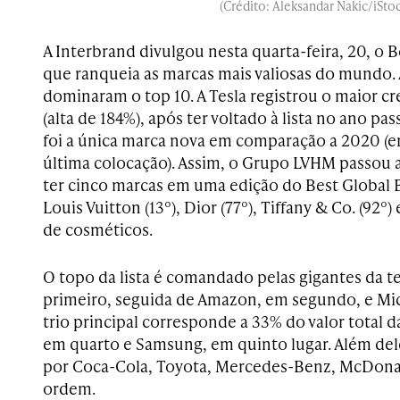
(Crédito: Aleksandar Nakic/iStoc
A Interbrand divulgou nesta quarta-feira, 20, o 
que ranqueia as marcas mais valiosas do mundo.
dominaram o top 10. A Tesla registrou o maior c
(alta de 184%), após ter voltado à lista no ano p
foi a única marca nova em comparação a 2020 (e
última colocação). Assim, o Grupo LVHM passou a
ter cinco marcas em uma edição do Best Global
Louis Vuitton (13º), Dior (77º), Tiffany & Co. (92º
de cosméticos.
O topo da lista é comandado pelas gigantes da 
primeiro, seguida de Amazon, em segundo, e Mic
trio principal corresponde a 33% do valor total d
em quarto e Samsung, em quinto lugar. Além del
por Coca-Cola, Toyota, Mercedes-Benz, McDonal
ordem.