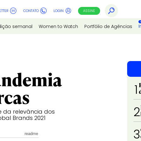
ETTER
CONTATO
LOGIN
ASSINE
I
dição semanal
Women to Watch
Portfólio de Agências
andemia
1
rcas
2
e da relevância dos
obal Brands 2021
3
readme