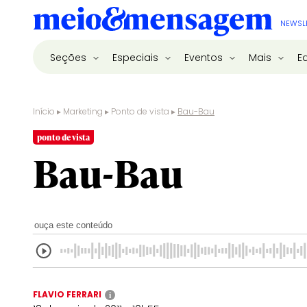
NEWSL
Seções
Especiais
Eventos
Mais
E
Início
▸
Marketing
▸
Ponto de vista
▸
Bau-Bau
ponto de vista
Bau-Bau
ouça este conteúdo
FLAVIO FERRARI
i