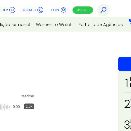
ETTER
CONTATO
LOGIN
ASSINE
I
dição semanal
Women to Watch
Portfólio de Agências
1
readme
2
1.0x
0:00
3