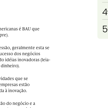
4
5
mericanas é BAU que
pre).
ssão, geralmente esta se
sucesso dos negócios
o idéias inovadoras (leia-
dinheiro).
idades que se
 empresas estão
a à inovação.
ção do negócio e a