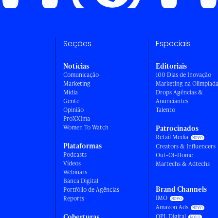
Seções
Especiais
Notícias
Editoriais
Comunicação
100 Dias de Inovação
Marketing
Marketing na Olimpíad
Mídia
Drops Agências &
Gente
Anunciantes
Opinião
Talento
ProXXIma
Women To Watch
Patrocinados
Retail Media
Plataformas
Creators & Influencers
Podcasts
Out-Of-Home
Vídeos
Martechs & Adtechs
Webinars
Banca Digital
Brand Channels
Portfólio de Agências
IMO
Reports
Amazon Ads
Coberturas
OPL Digital