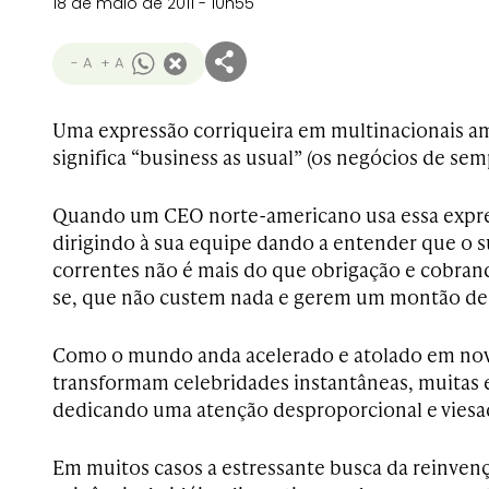
18 de maio de 2011 - 10h55
- A
+ A
Uma expressão corriqueira em multinacionais a
significa “business as usual” (os negócios de sem
Quando um CEO norte-americano usa essa expre
dirigindo à sua equipe dando a entender que o 
correntes não é mais do que obrigação e cobrand
se, que não custem nada e gerem um montão de 
Como o mundo anda acelerado e atolado em nov
transformam celebridades instantâneas, muitas
dedicando uma atenção desproporcional e viesad
Em muitos casos a estressante busca da reinven