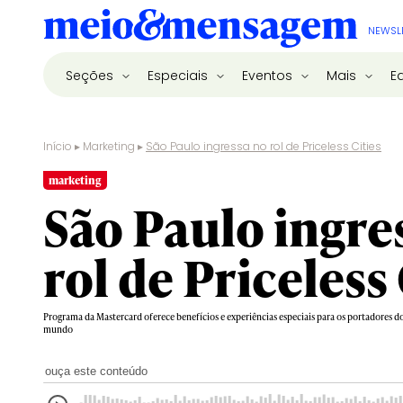
NEWSL
Seções
Especiais
Eventos
Mais
E
Início
▸
Marketing
▸
São Paulo ingressa no rol de Priceless Cities
marketing
São Paulo ingre
rol de Priceless 
Programa da Mastercard oferece benefícios e experiências especiais para os portadores d
mundo
ouça este conteúdo