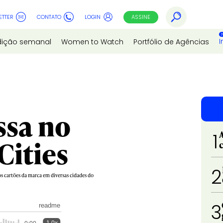
ETTER
CONTATO
LOGIN
ASSINE
I
dição semanal
Women to Watch
Portfólio de Agências
ssa no
1
Cities
2
os cartões da marca em diversas cidades do
3
readme