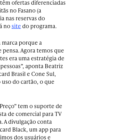
têm ofertas diferenciadas
tãs no Fasano (a
a nas reservas do
tá no
site
do programa.
a marca porque a
e pensa. Agora temos que
ntes era uma estratégia de
 pessoas”, aponta Beatriz
ard Brasil e Cone Sul,
 uso do cartão, o que
Preço” tem o suporte de
a de comercial para TV
a. A divulgação conta
card Black­, um app para
imos dos ­usuários e