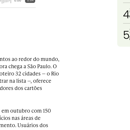
1.0x
0:00
4
5
entos ao redor do mundo,
ora chega a São ­Paulo. O
oteiro 32 cidades — o Rio
trar na lista —, oferece
adores dos cartões
io em outubro com 150
cios nas áreas de
imento. Usuários dos