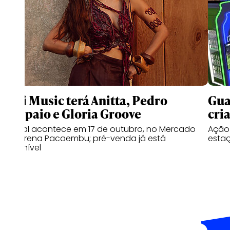
Meli Music terá Anitta, Pedro
Gua
Sampaio e Gloria Groove
cri
Festival acontece em 17 de outubro, no Mercado
Ação 
Livre Arena Pacaembu; pré-venda já está
estaç
disponível