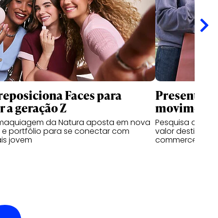
reposiciona Faces para
Presentes d
r a geração Z
movimentar
maquiagem da Natura aposta em nova
Pesquisa da RZK
 e portfólio para se conectar com
valor destinado
is jovem
commerce