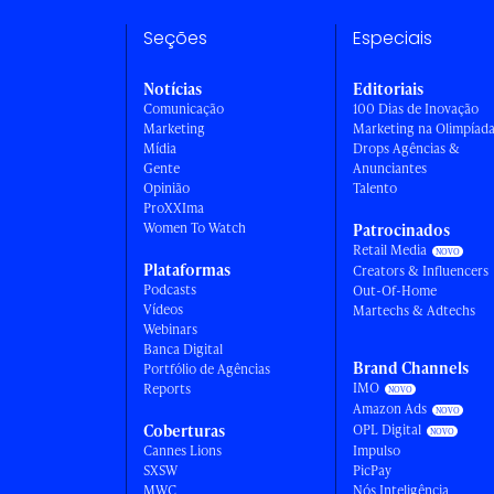
Seções
Especiais
Notícias
Editoriais
Comunicação
100 Dias de Inovação
Marketing
Marketing na Olimpíad
Mídia
Drops Agências &
Gente
Anunciantes
Opinião
Talento
ProXXIma
Women To Watch
Patrocinados
Retail Media
Plataformas
Creators & Influencers
Podcasts
Out-Of-Home
Vídeos
Martechs & Adtechs
Webinars
Banca Digital
Brand Channels
Portfólio de Agências
IMO
Reports
Amazon Ads
Coberturas
OPL Digital
Cannes Lions
Impulso
SXSW
PicPay
MWC
Nós Inteligência