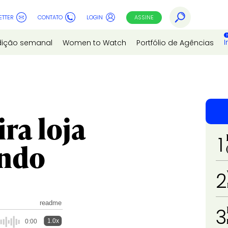
ETTER
CONTATO
LOGIN
ASSINE
I
dição semanal
Women to Watch
Portfólio de Agências
ra loja
1
undo
2
readme
3
1.0x
0:00