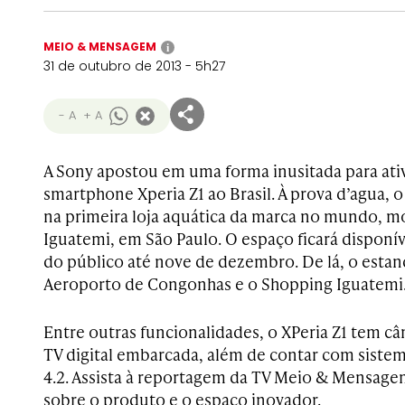
MEIO & MENSAGEM
i
31 de outubro de 2013 - 5h27
- A
+ A
A Sony apostou em uma forma inusitada para ati
smartphone Xperia Z1 ao Brasil. À prova d’agua, o
na primeira loja aquática da marca no mundo, 
Iguatemi, em São Paulo. O espaço ficará disponí
do público até nove de dezembro. De lá, o estan
Aeroporto de Congonhas e o Shopping Iguatemi
Entre outras funcionalidades, o XPeria Z1 tem c
TV digital embarcada, além de contar com siste
4.2. Assista à reportagem da TV Meio & Mensagem
sobre o produto e o espaço inovador.