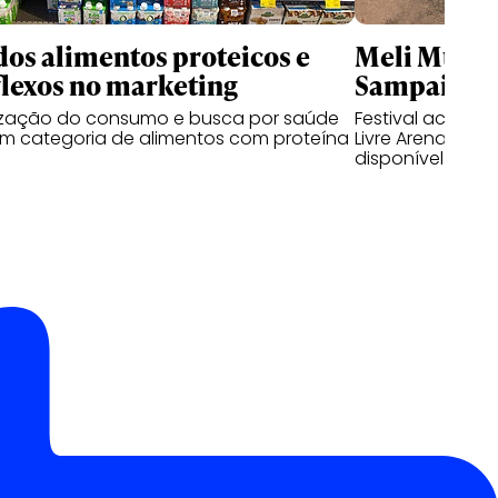
dos alimentos proteicos e
Meli Music 
flexos no marketing
Sampaio e 
zação do consumo e busca por saúde
Festival aconte
m categoria de alimentos com proteína
Livre Arena Pac
disponível