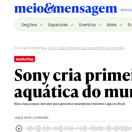
NEWSL
Seções
Especiais
Eventos
Mais
E
Início
▸
Marketing
▸
Sony cria primeira loja aquática do mundo
marketing
Sony cria primei
aquática do m
Marca lança espaço inovador para apresentar smartphone resistente à água no Brasil
ouça este conteúdo