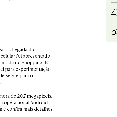
4
5
var a chegada do
 celular foi apresentado
montada no Shopping JK
vel para experimentação
de segue para o
.
âmera de 20.7 megapixels,
ma operacional Android
 e confira mais detalhes