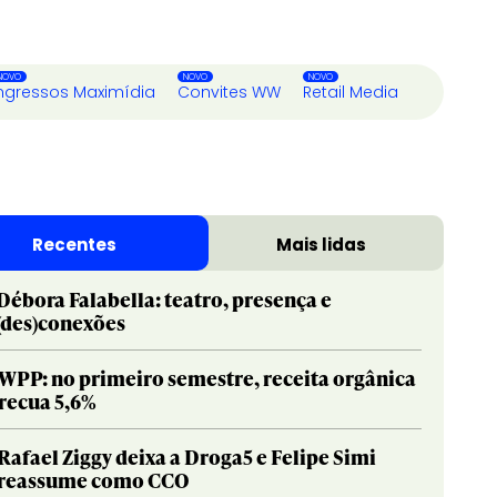
ngressos Maximídia
Convites WW
Retail Media
Recentes
Mais lidas
Débora Falabella: teatro, presença e
(des)conexões
WPP: no primeiro semestre, receita orgânica
recua 5,6%
Rafael Ziggy deixa a Droga5 e Felipe Simi
reassume como CCO