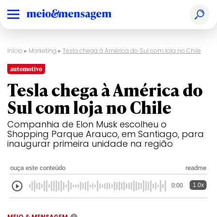
Início
▸
Marketing
▸
Tesla chega à América do Sul com loja no Chile
automotivo
Tesla chega à América do
Sul com loja no Chile
Companhia de Elon Musk escolheu o
Shopping Parque Arauco, em Santiago, para
inaugurar primeira unidade na região
ouça este conteúdo
readme
1.0x
0:00
MEIO & MENSAGEM