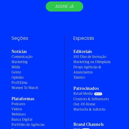
ASSINE JÁ
Seções
Especiais
Notícias
Editoriais
Comunicação
100 Dias de Inovação
Marketing
Marketing na Olimpíada
Mídia
Drops Agências &
Gente
Anunciantes
Opinião
Talento
ProXXIma
Women To Watch
Patrocinados
Retail Media
Plataformas
Creators & Influencers
Podcasts
Out-Of-Home
Vídeos
Martechs & Adtechs
Webinars
Banca Digital
Brand Channels
Portfólio de Agências