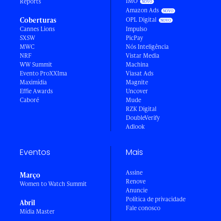
IMO
Reports
Amazon Ads
Coberturas
OPL Digital
Cannes Lions
Impulso
SXSW
PicPay
MWC
Nós Inteligência
NRF
Vistar Media
WW Summit
Machina
Evento ProXXIma
Viasat Ads
Maximídia
Magnite
Effie Awards
Uncover
Caboré
Mude
RZK Digital
DoubleVerify
Adlook
Eventos
Mais
Assine
Março
Renove
Women to Watch Summit
Anuncie
Política de privacidade
Abril
Fale conosco
Mídia Master