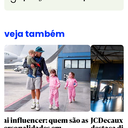
veja também
pai influencer: quem são as
JCDecaux cr
 personalidades em
destaca dig