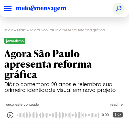
Início
▸
Mídia
▸
Agora São Paulo apresenta reforma gráfica
jornalismo
Agora São Paulo
apresenta reforma
gráfica
Diário comemora 20 anos e relembra sua
primeira identidade visual em novo projeto
ouça este conteúdo
readme
1.0x
0:00