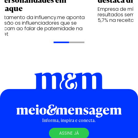
staque
Empresa de mídi
resultados seme
antamento da Influency.me aponta
5,7% na receita 
s são os influenciadores que se
tacam ao falar de paternidade na
rnet
Informa, inspira e conecta.
ASSINE JÁ