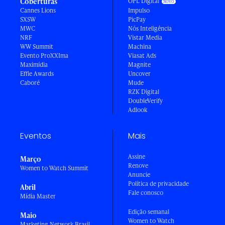
Coberturas
OPL Digital
Cannes Lions
Impulso
SXSW
PicPay
MWC
Nós Inteligência
NRF
Vistar Media
WW Summit
Machina
Evento ProXXIma
Viasat Ads
Maximídia
Magnite
Effie Awards
Uncover
Caboré
Mude
RZK Digital
DoubleVerify
Adlook
Eventos
Mais
Assine
Março
Renove
Women to Watch Summit
Anuncie
Política de privacidade
Abril
Fale conosco
Mídia Master
Edição semanal
Maio
Women to Watch
Marketing Network Brasil