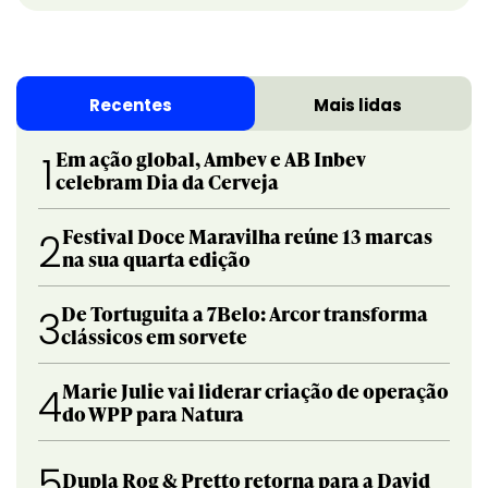
Recentes
Mais lidas
Em ação global, Ambev e AB Inbev
1
celebram Dia da Cerveja
Festival Doce Maravilha reúne 13 marcas
2
na sua quarta edição
De Tortuguita a 7Belo: Arcor transforma
3
clássicos em sorvete
Marie Julie vai liderar criação de operação
4
do WPP para Natura
5
Dupla Rog & Pretto retorna para a David