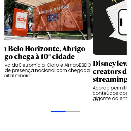
m Belo Horizonte, Abrigo
igo chega à 10ª cidade
Disney lev
iativa da Eletromídia, Claro e AlmapBBDO
creators do
ande presença nacional com chegada
apital mineira
streaming
Acordo permitirá
conteúdos dos p
gigante do entr