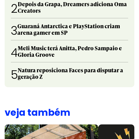
Depois da Grapa, Dreamers adiciona Oma
2
Creators
Guaraná Antarctica e PlayStation criam
3
arena gamer em SP
Meli Music terá Anitta, Pedro Sampaio e
4
Gloria Groove
Natura reposiciona Faces para disputar a
5
geração Z
veja também