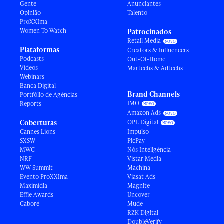
Gente
Anunciantes
Opinião
Talento
ProXXIma
Women To Watch
Patrocinados
Retail Media
Plataformas
Creators & Influencers
Podcasts
Out-Of-Home
Vídeos
Martechs & Adtechs
Webinars
Banca Digital
Brand Channels
Portfólio de Agências
IMO
Reports
Amazon Ads
Coberturas
OPL Digital
Cannes Lions
Impulso
SXSW
PicPay
MWC
Nós Inteligência
NRF
Vistar Media
WW Summit
Machina
Evento ProXXIma
Viasat Ads
Maximídia
Magnite
Effie Awards
Uncover
Caboré
Mude
RZK Digital
DoubleVerify