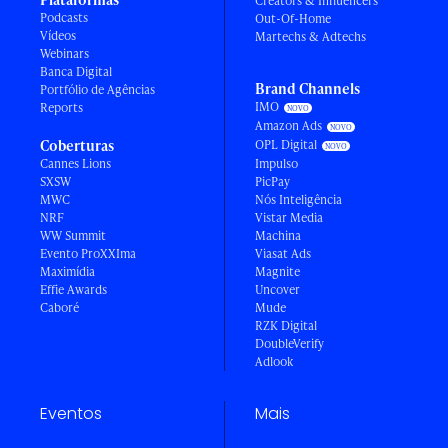
Creators & Influencers
Podcasts
Out-Of-Home
Vídeos
Martechs & Adtechs
Webinars
Banca Digital
Brand Channels
Portfólio de Agências
IMO
Reports
Amazon Ads
Coberturas
OPL Digital
Cannes Lions
Impulso
SXSW
PicPay
MWC
Nós Inteligência
NRF
Vistar Media
WW Summit
Machina
Evento ProXXIma
Viasat Ads
Maximídia
Magnite
Effie Awards
Uncover
Caboré
Mude
RZK Digital
DoubleVerify
Adlook
Eventos
Mais