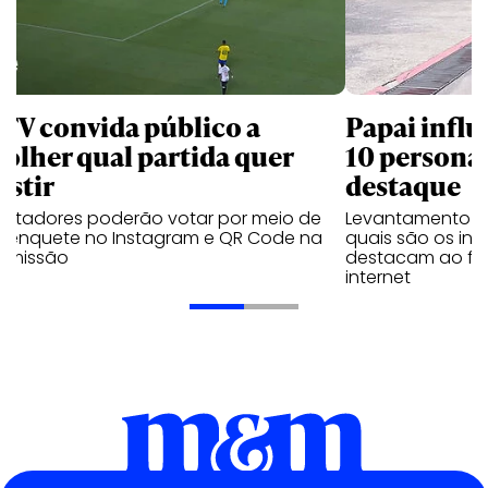
 TV convida público a
Papai influ
colher qual partida quer
10 persona
istir
destaque
ectadores poderão votar por meio de
Levantamento d
 enquete no Instagram e QR Code na
quais são os inf
nsmissão
destacam ao fal
internet