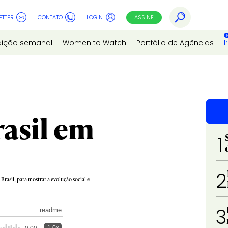
ETTER
CONTATO
LOGIN
ASSINE
I
dição semanal
Women to Watch
Portfólio de Agências
rasil em
1
2
Brasil, para mostrar a evolução social e
3
readme