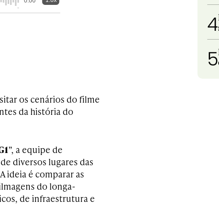
1.0x
0:00
4
5
sitar os cenários do filme
tes da história do
G1
”, a equipe de
de diversos lugares das
A ideia é comparar as
filmagens do longa-
os, de infraestrutura e