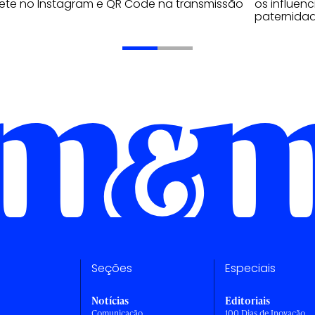
ete no Instagram e QR Code na transmissão
os influen
paternidad
Seções
Especiais
Notícias
Editoriais
Comunicação
100 Dias de Inovação