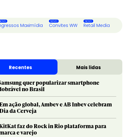
ngressos Maximídia
Convites WW
Retail Media
Recentes
Mais lidas
Samsung quer popularizar smartphone
dobrável no Brasil
Em ação global, Ambev e AB Inbev celebram
Dia da Cerveja
KitKat faz do Rock in Rio plataforma para
marca e varejo