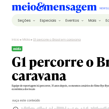
NEWSL
Seções
Especiais
Eventos
Mais
E
Início
▸
Mídia
▸
G1 percorre o Brasil em caravana
mídia
G1 percorre o B
caravana
Equipe de reportagem irá percorrer, 35 anos depois, os mesmos cenários do filme Bye Bye 
econômica dos locais
ouça este conteúdo