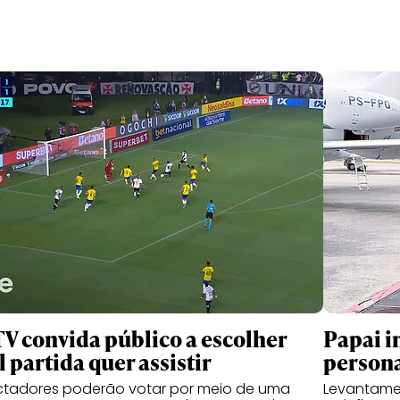
TV convida público a escolher
Papai i
l partida quer assistir
person
ctadores poderão votar por meio de uma
Levantame