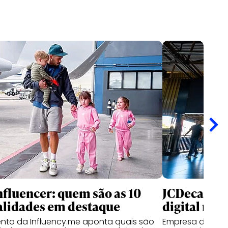
nfluencer: quem são as 10
JCDecaux cr
alidades em destaque
digital no B
nto da Influency.me aponta quais são
Empresa de mídi