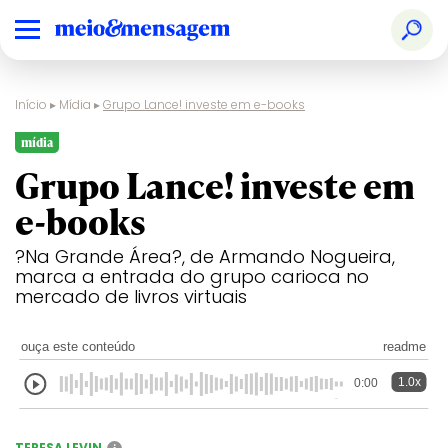
Início
▸
Mídia
▸
Grupo Lance! investe em e-books
mídia
Grupo Lance! investe em
e-books
?Na Grande Área?, de Armando Nogueira,
marca a entrada do grupo carioca no
mercado de livros virtuais
ouça este conteúdo
readme
1.0x
0:00
TERESA LEVIN