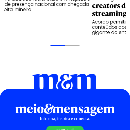
creators do
ande presença nacional com chegada
apital mineira
streaming
Acordo permitirá
conteúdos dos p
gigante do entr
Informa, inspira e conecta.