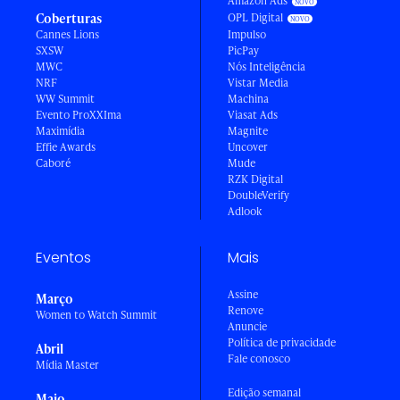
Amazon Ads
Coberturas
OPL Digital
Cannes Lions
Impulso
SXSW
PicPay
MWC
Nós Inteligência
NRF
Vistar Media
WW Summit
Machina
Evento ProXXIma
Viasat Ads
Maximídia
Magnite
Effie Awards
Uncover
Caboré
Mude
RZK Digital
DoubleVerify
Adlook
Eventos
Mais
Assine
Março
Renove
Women to Watch Summit
Anuncie
Política de privacidade
Abril
Fale conosco
Mídia Master
Edição semanal
Maio