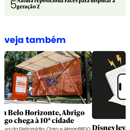
Natura reposiciona Faces para disputar a
5
geração Z
veja também
m Belo Horizonte, Abrigo
igo chega à 10ª cidade
Disney lev
iativa da Eletromídia, Claro e AlmapBBDO