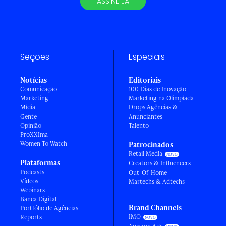
ASSINE JÁ
Seções
Especiais
Notícias
Editoriais
Comunicação
100 Dias de Inovação
Marketing
Marketing na Olimpíada
Mídia
Drops Agências &
Gente
Anunciantes
Opinião
Talento
ProXXIma
Women To Watch
Patrocinados
Retail Media
Plataformas
Creators & Influencers
Podcasts
Out-Of-Home
Vídeos
Martechs & Adtechs
Webinars
Banca Digital
Brand Channels
Portfólio de Agências
IMO
Reports