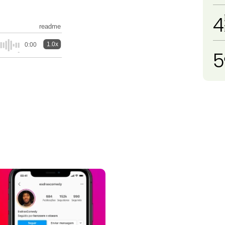
4
readme
1.0x
0:00
5