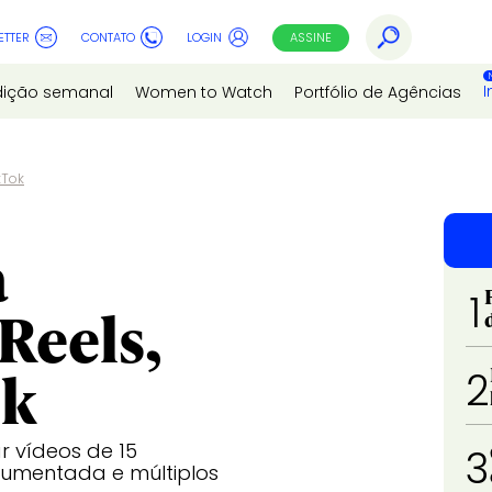
ETTER
CONTATO
LOGIN
ASSINE
I
dição semanal
Women to Watch
Portfólio de Agências
kTok
a
1
Reels,
ok
2
r vídeos de 15
3
aumentada e múltiplos