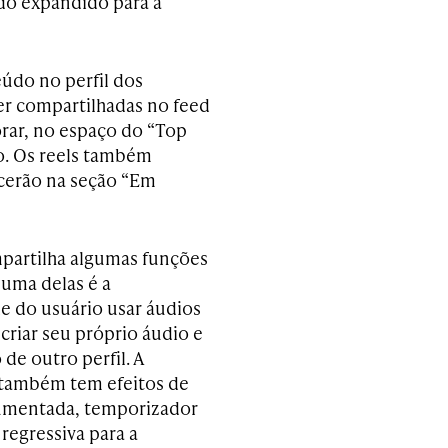
ndo expandido para a
eúdo no perfil dos
er compartilhadas no feed
orar, no espaço do “Top
o. Os reels também
cerão na seção “Em
partilha algumas funções
 uma delas é a
de do usuário usar áudios
criar seu próprio áudio e
 de outro perfil. A
também tem efeitos de
umentada, temporizador
regressiva para a