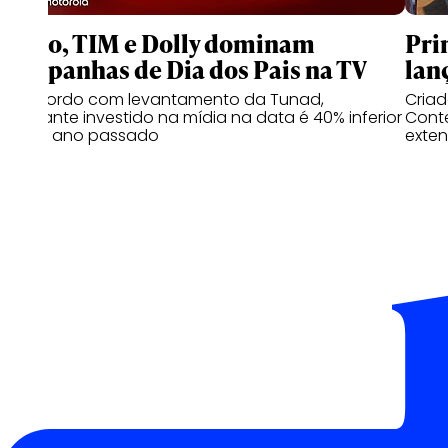
Claro, TIM e Dolly dominam
Pri
campanhas de Dia dos Pais na TV
lan
De acordo com levantamento da Tunad,
Cria
montante investido na mídia na data é 40% inferior
Conte
ao do ano passado
exten