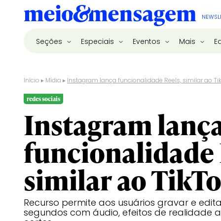
NEWSL
Seções
Especiais
Eventos
Mais
E
Início
▸
Mídia
▸
Instagram lança funcionalidade Reels, similar ao Ti
redes sociais
Instagram lanç
funcionalidade 
similar ao TikT
Recurso permite aos usuários gravar e edita
segundos com áudio, efeitos de realidade 