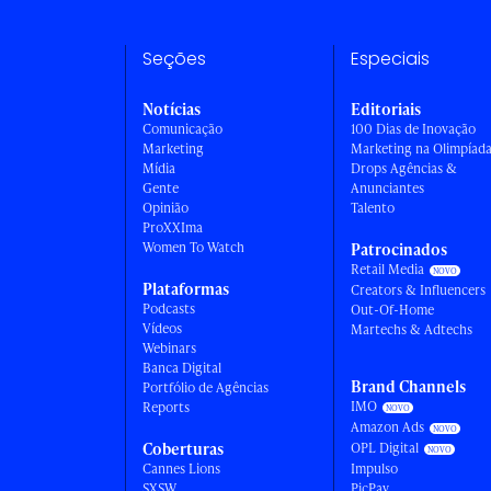
Seções
Especiais
Notícias
Editoriais
Comunicação
100 Dias de Inovação
Marketing
Marketing na Olimpíad
Mídia
Drops Agências &
Gente
Anunciantes
Opinião
Talento
ProXXIma
Women To Watch
Patrocinados
Retail Media
Plataformas
Creators & Influencers
Podcasts
Out-Of-Home
Vídeos
Martechs & Adtechs
Webinars
Banca Digital
Brand Channels
Portfólio de Agências
IMO
Reports
Amazon Ads
Coberturas
OPL Digital
Cannes Lions
Impulso
SXSW
PicPay