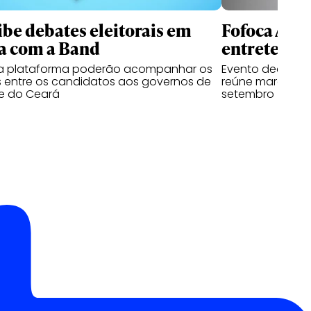
ibe debates eleitorais em
Fofoca Awa
a com a Band
entretenim
da plataforma poderão acompanhar os
Evento dedicado
 entre os candidatos aos governos de
reúne marcas, cr
e do Ceará
setembro