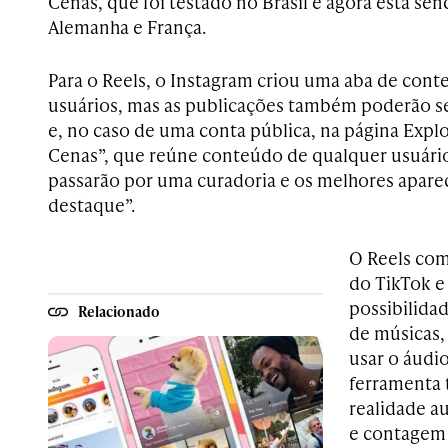
Cenas, que foi testado no Brasil e agora está se
Alemanha e França.
Para o Reels, o Instagram criou uma aba de cont
usuários, mas as publicações também poderão s
e, no caso de uma conta pública, na página Expl
Cenas”, que reúne conteúdo de qualquer usuári
passarão por uma curadoria e os melhores apare
destaque”.
O Reels com
do TikTok e
possibilida
Relacionado
de músicas, 
usar o áudio
ferramenta 
realidade a
e contagem 