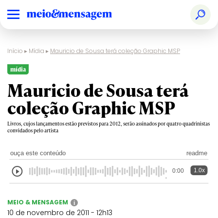
Início
▸
Mídia
▸
Mauricio de Sousa terá coleção Graphic MSP
mídia
Mauricio de Sousa terá
coleção Graphic MSP
Livros, cujos lançamentos estão previstos para 2012, serão assinados por quatro quadrinistas
convidados pelo artista
ouça este conteúdo
readme
1.0x
0:00
MEIO & MENSAGEM
i
10 de novembro de 2011 - 12h13