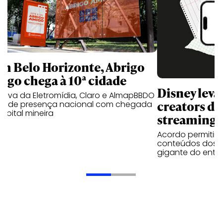
m Belo Horizonte, Abrigo
igo chega à 10ª cidade
Disney lev
iativa da Eletromídia, Claro e AlmapBBDO
creators do
ande presença nacional com chegada
apital mineira
streaming
Acordo permitirá
conteúdos dos p
gigante do entr