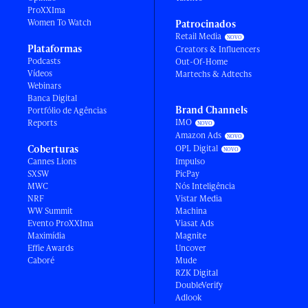
ProXXIma
Women To Watch
Patrocinados
Retail Media
Plataformas
Creators & Influencers
Podcasts
Out-Of-Home
Vídeos
Martechs & Adtechs
Webinars
Banca Digital
Brand Channels
Portfólio de Agências
IMO
Reports
Amazon Ads
Coberturas
OPL Digital
Cannes Lions
Impulso
SXSW
PicPay
MWC
Nós Inteligência
NRF
Vistar Media
WW Summit
Machina
Evento ProXXIma
Viasat Ads
Maximídia
Magnite
Effie Awards
Uncover
Caboré
Mude
RZK Digital
DoubleVerify
Adlook