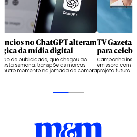
úncios no ChatGPT alteram
TV Gazeta 
ógica da mídia digital
para celebr
ução de publicidade, que chegou ao
Campanha institu
il esta semana, transpõe as marcas
emissora com o 
a outro momento na jornada de compra
projeta futuro