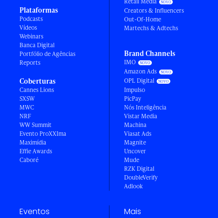
Retail Media
Plataformas
Creators & Influencers
Podcasts
Out-Of-Home
Vídeos
Martechs & Adtechs
Webinars
Banca Digital
Brand Channels
Portfólio de Agências
IMO
Reports
Amazon Ads
Coberturas
OPL Digital
Cannes Lions
Impulso
SXSW
PicPay
MWC
Nós Inteligência
NRF
Vistar Media
WW Summit
Machina
Evento ProXXIma
Viasat Ads
Maximídia
Magnite
Effie Awards
Uncover
Caboré
Mude
RZK Digital
DoubleVerify
Adlook
Eventos
Mais