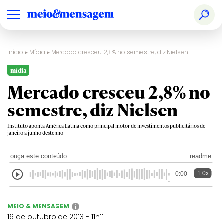
Início
▸
Mídia
▸
Mercado cresceu 2,8% no semestre, diz Nielsen
mídia
Mercado cresceu 2,8% no
semestre, diz Nielsen
Instituto aponta América Latina como principal motor de investimentos publicitários de
janeiro a junho deste ano
ouça este conteúdo
readme
1.0x
0:00
MEIO & MENSAGEM
i
16 de outubro de 2013 - 11h11