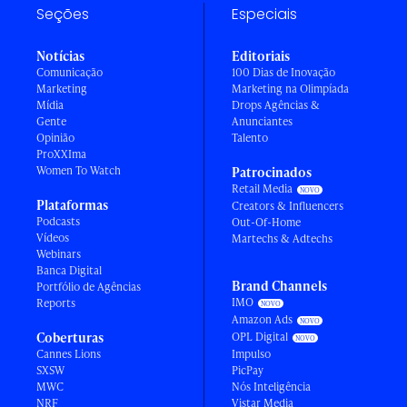
Seções
Especiais
Notícias
Editoriais
Comunicação
100 Dias de Inovação
Marketing
Marketing na Olimpíada
Mídia
Drops Agências &
Gente
Anunciantes
Opinião
Talento
ProXXIma
Women To Watch
Patrocinados
Retail Media
Plataformas
Creators & Influencers
Podcasts
Out-Of-Home
Vídeos
Martechs & Adtechs
Webinars
Banca Digital
Brand Channels
Portfólio de Agências
IMO
Reports
Amazon Ads
Coberturas
OPL Digital
Cannes Lions
Impulso
SXSW
PicPay
MWC
Nós Inteligência
NRF
Vistar Media