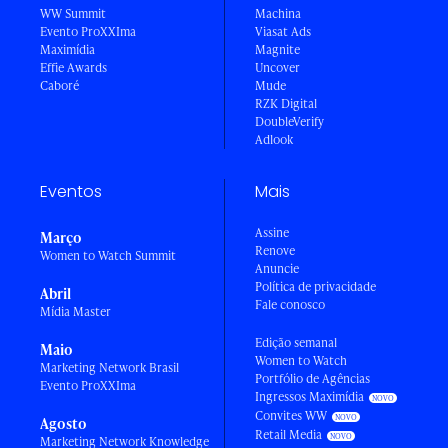
WW Summit
Machina
Evento ProXXIma
Viasat Ads
Maximídia
Magnite
Effie Awards
Uncover
Caboré
Mude
RZK Digital
DoubleVerify
Adlook
Eventos
Mais
Assine
Março
Renove
Women to Watch Summit
Anuncie
Política de privacidade
Abril
Fale conosco
Mídia Master
Edição semanal
Maio
Women to Watch
Marketing Network Brasil
Portfólio de Agências
Evento ProXXIma
Ingressos Maximídia
Convites WW
Agosto
Retail Media
Marketing Network Knowledge