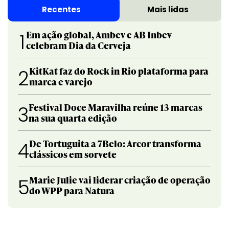
Recentes
Mais lidas
Em ação global, Ambev e AB Inbev
1
celebram Dia da Cerveja
KitKat faz do Rock in Rio plataforma para
2
marca e varejo
Festival Doce Maravilha reúne 13 marcas
3
na sua quarta edição
De Tortuguita a 7Belo: Arcor transforma
4
clássicos em sorvete
Marie Julie vai liderar criação de operação
5
do WPP para Natura