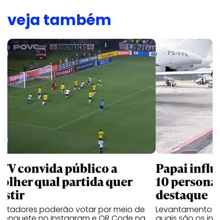
veja também
 TV convida público a
Papai influ
colher qual partida quer
10 persona
istir
destaque
ectadores poderão votar por meio de
Levantamento d
 enquete no Instagram e QR Code na
quais são os inf