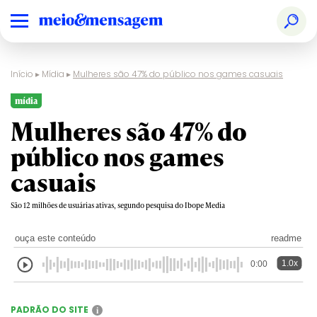
Início
▸
Mídia
▸
Mulheres são 47% do público nos games casuais
mídia
Mulheres são 47% do
público nos games
casuais
São 12 milhões de usuárias ativas, segundo pesquisa do Ibope Media
ouça este conteúdo
readme
1.0x
0:00
PADRÃO DO SITE
i