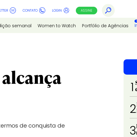
ETTER
CONTATO
LOGIN
ASSINE
I
dição semanal
Women to Watch
Portfólio de Agências
 alcança
1
2
 termos de conquista de
3