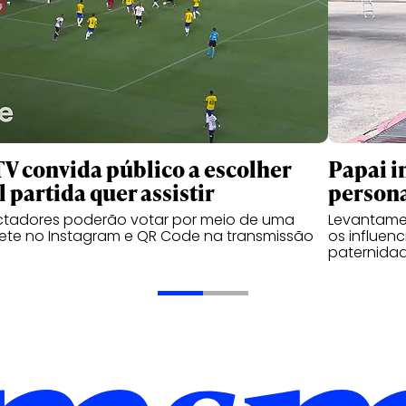
TV convida público a escolher
Papai i
l partida quer assistir
person
ctadores poderão votar por meio de uma
Levantame
ete no Instagram e QR Code na transmissão
os influen
paternidad