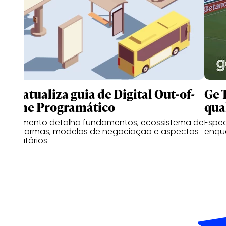
IAB atualiza guia de Digital Out-of-
Ge 
Home Programático
qua
Documento detalha fundamentos, ecossistema de
Espe
plataformas, modelos de negociação e aspectos
enqu
regulatórios