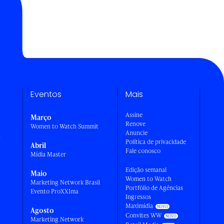
Eventos
Mais
Assine
Março
Renove
Women to Watch Summit
Anuncie
a
Política de privacidade
Abril
Fale conosco
Mídia Master
Edição semanal
Maio
Women to Watch
Marketing Network Brasil
Portfólio de Agências
Evento ProXXIma
Ingressos
Maximídia
Agosto
Convites WW
Marketing Network