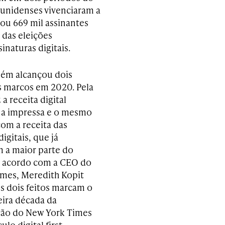
dunidenses vivenciaram a
ou 669 mil assinantes
 das eleições
inaturas digitais.
ém alcançou dois
 marcos em 2020. Pela
 a receita digital
 a impressa e o mesmo
om a receita das
digitais, que já
 a maior parte do
e acordo com a CEO do
mes, Meredith Kopit
es dois feitos marcam o
eira década da
ção do New York Times
lo digital first.