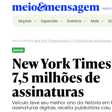
NEWSL
Seções
Especiais
Eventos
Mais
E
Início
▸
Mídia
▸
New York Times alcança 7,5 milhões de assinaturas
jornais
New York Times
7,5 milhões de
assinaturas
Veículo teve seu melhor ano da história em
assinaturas digitais; receita publicitária caiu