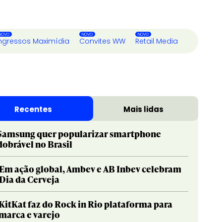
ngressos Maximídia
Convites WW
Retail Media
Recentes
Mais lidas
Samsung quer popularizar smartphone
dobrável no Brasil
Em ação global, Ambev e AB Inbev celebram
Dia da Cerveja
KitKat faz do Rock in Rio plataforma para
marca e varejo