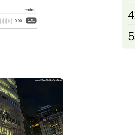
4
readme
1.0x
0:00
5