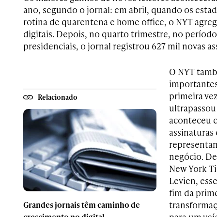
ano, segundo o jornal: em abril, quando os esta
rotina de quarentena e home office, o NYT agreg
digitais. Depois, no quarto trimestre, no período
presidenciais, o jornal registrou 627 mil novas ass
O NYT tamb
importantes
primeira vez
Relacionado
ultrapassou
aconteceu c
assinaturas 
representam
negócio. D
New York Ti
Levien, ess
fim da prim
transforma
Grandes jornais têm caminho de
para um veícu
crescimento no digital