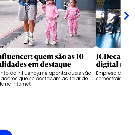
nfluencer: quem são as 10
JCDecaux cr
alidades em destaque
digital no B
nto da Influency.me aponta quais são
Empresa de mídi
ciadores que se destacam ao falar de
semestrais com 
e na internet