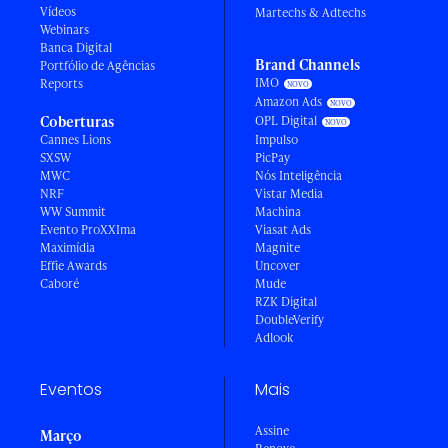
Vídeos
Martechs & Adtechs
Webinars
Banca Digital
Brand Channels
Portfólio de Agências
IMO
Reports
Amazon Ads
Coberturas
OPL Digital
Cannes Lions
Impulso
SXSW
PicPay
MWC
Nós Inteligência
NRF
Vistar Media
WW Summit
Machina
Evento ProXXIma
Viasat Ads
Maximídia
Magnite
Effie Awards
Uncover
Caboré
Mude
RZK Digital
DoubleVerify
Adlook
Eventos
Mais
Assine
Março