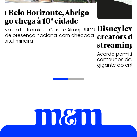
m Belo Horizonte, Abrigo
igo chega à 10ª cidade
Disney lev
iativa da Eletromídia, Claro e AlmapBBDO
creators do
ande presença nacional com chegada
apital mineira
streaming
Acordo permitirá
conteúdos dos p
gigante do entr