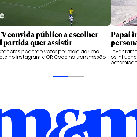
TV convida público a escolher
Papai i
l partida quer assistir
person
ctadores poderão votar por meio de uma
Levantame
ete no Instagram e QR Code na transmissão
os influen
paternidad