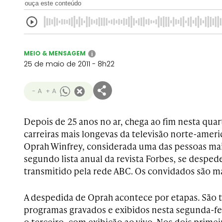
ouça este conteúdo
MEIO & MENSAGEM
i
25 de maio de 2011 - 8h22
- A
+ A
Depois de 25 anos no ar, chega ao fim nesta quart
carreiras mais longevas da televisão norte-ameri
Oprah Winfrey, considerada uma das pessoas ma
segundo lista anual da revista Forbes, se despe
transmitido pela rede ABC. Os convidados são ma
A despedida de Oprah acontece por etapas. São t
programas gravados e exibidos nesta segunda-feira
o terceiro, com exibição ao vivo. Nos dois prime