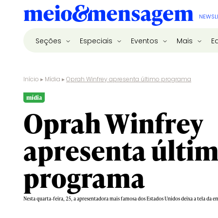
NEWSL
Seções
Especiais
Eventos
Mais
E
Início
▸
Mídia
▸
Oprah Winfrey apresenta último programa
mídia
Oprah Winfrey
apresenta últi
programa
Nesta quarta-feira, 25, a apresentadora mais famosa dos Estados Unidos deixa a tela da e