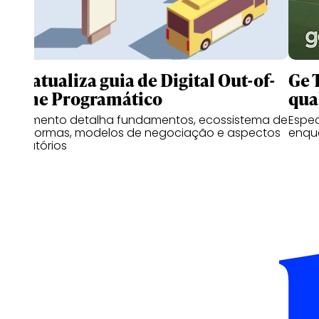
IAB atualiza guia de Digital Out-of-
Ge 
Home Programático
qua
Documento detalha fundamentos, ecossistema de
Espe
plataformas, modelos de negociação e aspectos
enqu
regulatórios