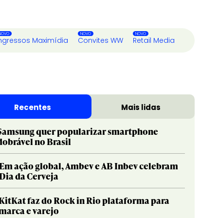
ngressos Maximídia
Convites WW
Retail Media
Recentes
Mais lidas
Samsung quer popularizar smartphone
dobrável no Brasil
Em ação global, Ambev e AB Inbev celebram
Dia da Cerveja
KitKat faz do Rock in Rio plataforma para
marca e varejo