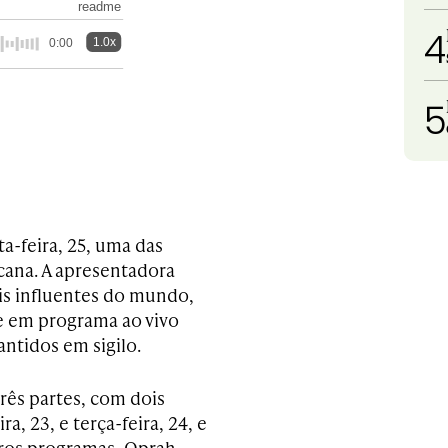
readme
4
1.0x
0:00
5
a-feira, 25, uma das
cana. A apresentadora
is influentes do mundo,
de em programa ao vivo
ntidos em sigilo.
rês partes, com dois
, 23, e terça-feira, 24, e
iros programas, Oprah