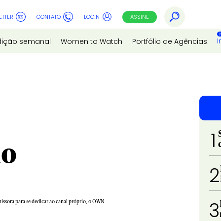
ETTER
CONTATO
LOGIN
ASSINE
I
dição semanal
Women to Watch
Portfólio de Agências
1
mo
2
missora para se dedicar ao canal próprio, o OWN
3