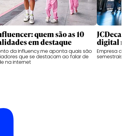
nfluencer: quem são as 10
JCDecaux cr
alidades em destaque
digital no B
nto da Influency.me aponta quais são
Empresa de mídi
ciadores que se destacam ao falar de
semestrais com 
e na internet