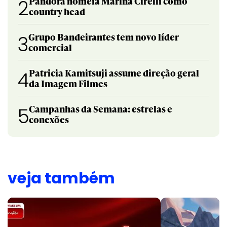
Pandora nomeia Marina Cirelli como
2
country head
Grupo Bandeirantes tem novo líder
3
comercial
Patricia Kamitsuji assume direção geral
4
da Imagem Filmes
Campanhas da Semana: estrelas e
5
conexões
veja também