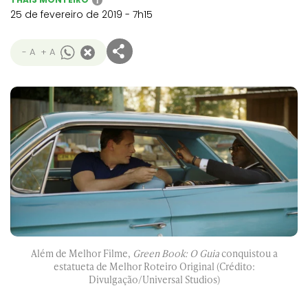
i
25 de fevereiro de 2019 - 7h15
- A
+ A
Além de Melhor Filme,
Green Book: O Guia
conquistou a
estatueta de Melhor Roteiro Original (Crédito:
Divulgação/Universal Studios)