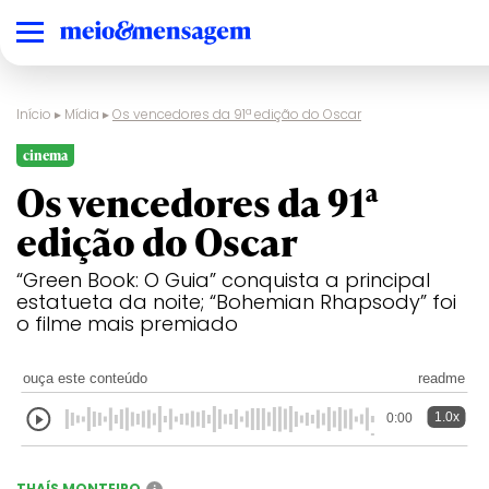
Início
▸
Mídia
▸
Os vencedores da 91ª edição do Oscar
cinema
Os vencedores da 91ª
edição do Oscar
“Green Book: O Guia” conquista a principal
estatueta da noite; “Bohemian Rhapsody” foi
o filme mais premiado
ouça este conteúdo
readme
1.0x
0:00
THAÍS MONTEIRO