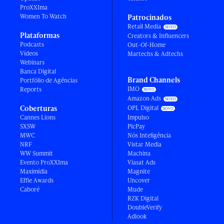
ProXXIma
Women To Watch
Patrocinados
Retail Media
Plataformas
Creators & Influencers
Podcasts
Out-Of-Home
Vídeos
Martechs & Adtechs
Webinars
Banca Digital
Brand Channels
Portfólio de Agências
IMO
Reports
Amazon Ads
Coberturas
OPL Digital
Cannes Lions
Impulso
SXSW
PicPay
MWC
Nós Inteligência
NRF
Vistar Media
WW Summit
Machina
Evento ProXXIma
Viasat Ads
Maximídia
Magnite
Effie Awards
Uncover
Caboré
Mude
RZK Digital
DoubleVerify
Adlook