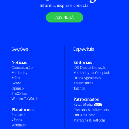
Informa, inspira e conecta.
ASSINE JÁ
Seções
Especiais
Notícias
Editoriais
Comunicação
100 Dias de Inovação
Marketing
Marketing na Olimpíada
Mídia
Drops Agências &
Gente
Anunciantes
Opinião
Talento
ProXXIma
Women To Watch
Patrocinados
Retail Media
Plataformas
Creators & Influencers
Podcasts
Out-Of-Home
Vídeos
Martechs & Adtechs
Webinars