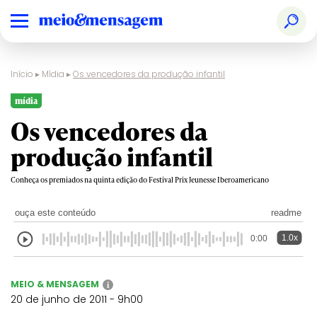
Início
▸
Mídia
▸
Os vencedores da produção infantil
mídia
Os vencedores da
produção infantil
Conheça os premiados na quinta edição do Festival Prix Jeunesse Iberoamericano
ouça este conteúdo
readme
1.0x
0:00
MEIO & MENSAGEM
i
20 de junho de 2011 - 9h00