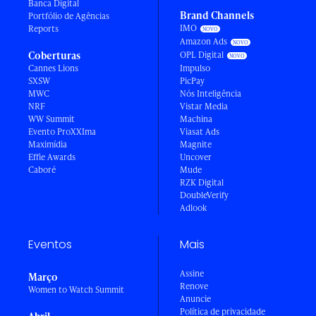
Banca Digital
Brand Channels
Portfólio de Agências
IMO
Reports
Amazon Ads
Coberturas
OPL Digital
Cannes Lions
Impulso
SXSW
PicPay
MWC
Nós Inteligência
NRF
Vistar Media
WW Summit
Machina
Evento ProXXIma
Viasat Ads
Maximídia
Magnite
Effie Awards
Uncover
Caboré
Mude
RZK Digital
DoubleVerify
Adlook
Eventos
Mais
Assine
Março
Renove
Women to Watch Summit
Anuncie
Política de privacidade