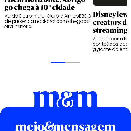
igo chega à 10ª cidade
Disney lev
iativa da Eletromídia, Claro e AlmapBBDO
creators do
ande presença nacional com chegada
apital mineira
streaming
Acordo permitirá
conteúdos dos p
gigante do entr