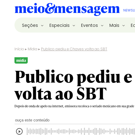
NEWSL
Seções
Especiais
Eventos
Mais
E
Início
▸
Mídia
▸
Publico pediu e Chaves volta ao SBT
mídia
Publico pediu e
volta ao SBT
Depois de onda de apelo na internet, emissora recoloca o seriado mexicano em sua grade
ouça este conteúdo