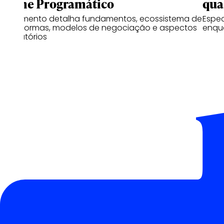
Home Programático
qua
Documento detalha fundamentos, ecossistema de
Espe
plataformas, modelos de negociação e aspectos
enqu
regulatórios