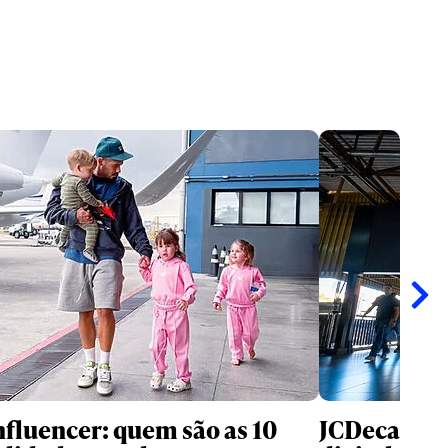
nfluencer: quem são as 10
JCDecaux cr