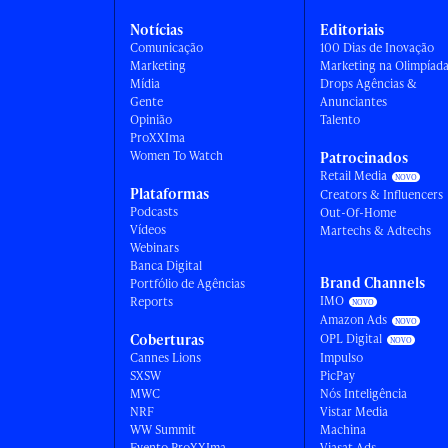
Notícias
Editoriais
Comunicação
100 Dias de Inovação
Marketing
Marketing na Olimpíad
Mídia
Drops Agências &
Gente
Anunciantes
Opinião
Talento
ProXXIma
Women To Watch
Patrocinados
Retail Media
Plataformas
Creators & Influencers
Podcasts
Out-Of-Home
Vídeos
Martechs & Adtechs
Webinars
Banca Digital
Brand Channels
Portfólio de Agências
IMO
Reports
Amazon Ads
Coberturas
OPL Digital
Cannes Lions
Impulso
SXSW
PicPay
MWC
Nós Inteligência
NRF
Vistar Media
WW Summit
Machina
Evento ProXXIma
Viasat Ads