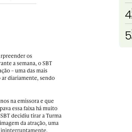
4
5
surpreender os
rante a semana, o SBT
tração – uma das mais
o ar diariamente, sendo
anos na emissora e que
pava essa faixa há muito
 SBT decidiu tirar a Turma
a imagem da atração, uma
 ininterruptamente.