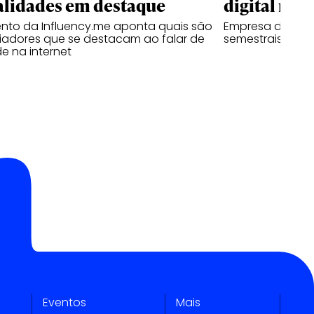
alidades em destaque
digital no B
nto da Influency.me aponta quais são
Empresa de mídi
ciadores que se destacam ao falar de
semestrais com 
e na internet
Eventos
Mais