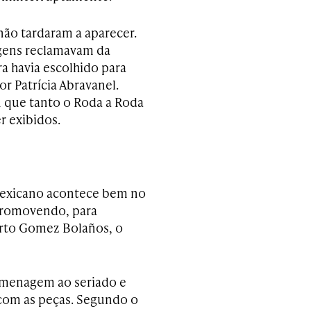
ão tardaram a aparecer.
agens reclamavam da
a havia escolhido para
or Patrícia Abravanel.
u que tanto o Roda a Roda
r exibidos.
exicano acontece bem no
promovendo, para
erto Gomez Bolaños, o
omenagem ao seriado e
com as peças. Segundo o