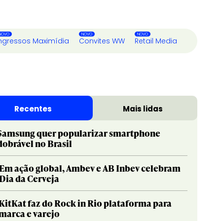
ngressos Maximídia
Convites WW
Retail Media
Recentes
Mais lidas
Samsung quer popularizar smartphone
dobrável no Brasil
Em ação global, Ambev e AB Inbev celebram
Dia da Cerveja
KitKat faz do Rock in Rio plataforma para
marca e varejo