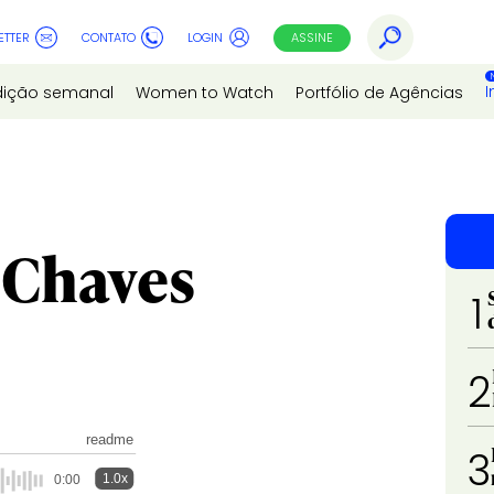
ETTER
CONTATO
LOGIN
ASSINE
I
dição semanal
Women to Watch
Portfólio de Agências
 Chaves
1
2
readme
3
1.0x
0:00