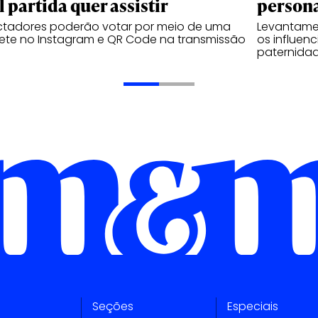
l partida quer assistir
person
ctadores poderão votar por meio de uma
Levantame
ete no Instagram e QR Code na transmissão
os influen
paternidad
Seções
Especiais