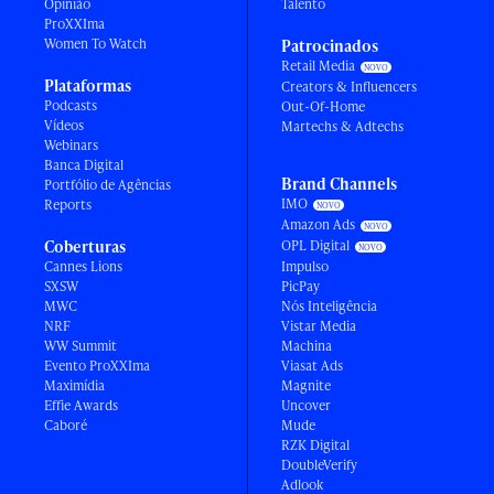
Opinião
Talento
ProXXIma
Women To Watch
Patrocinados
Retail Media
Plataformas
Creators & Influencers
Podcasts
Out-Of-Home
Vídeos
Martechs & Adtechs
Webinars
Banca Digital
Brand Channels
Portfólio de Agências
IMO
Reports
Amazon Ads
Coberturas
OPL Digital
Cannes Lions
Impulso
SXSW
PicPay
MWC
Nós Inteligência
NRF
Vistar Media
WW Summit
Machina
Evento ProXXIma
Viasat Ads
Maximídia
Magnite
Effie Awards
Uncover
Caboré
Mude
RZK Digital
DoubleVerify
Adlook