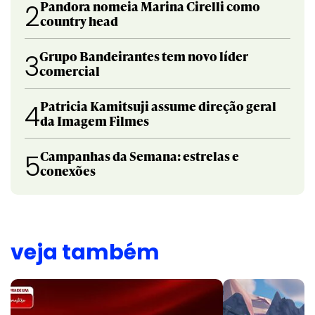
Pandora nomeia Marina Cirelli como
2
country head
Grupo Bandeirantes tem novo líder
3
comercial
Patricia Kamitsuji assume direção geral
4
da Imagem Filmes
Campanhas da Semana: estrelas e
5
conexões
veja também