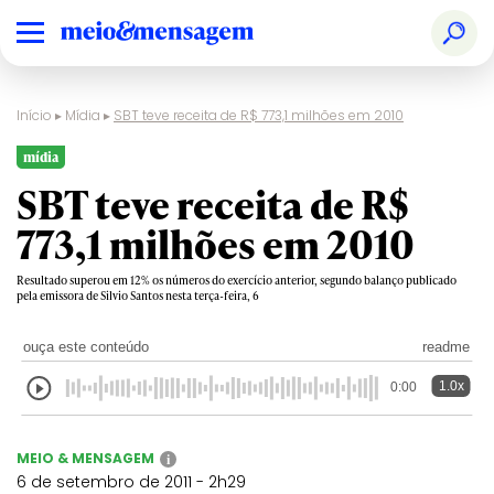
Início
▸
Mídia
▸
SBT teve receita de R$ 773,1 milhões em 2010
mídia
SBT teve receita de R$
773,1 milhões em 2010
Resultado superou em 12% os números do exercício anterior, segundo balanço publicado
pela emissora de Silvio Santos nesta terça-feira, 6
ouça este conteúdo
readme
1.0x
0:00
MEIO & MENSAGEM
i
6 de setembro de 2011 - 2h29