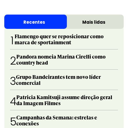
Recentes
Mais lidas
Flamengo quer se reposicionar como
1
marca de sportainment
Pandora nomeia Marina Cirelli como
2
country head
Grupo Bandeirantes tem novo líder
3
comercial
Patricia Kamitsuji assume direção geral
4
da Imagem Filmes
Campanhas da Semana: estrelas e
5
conexões