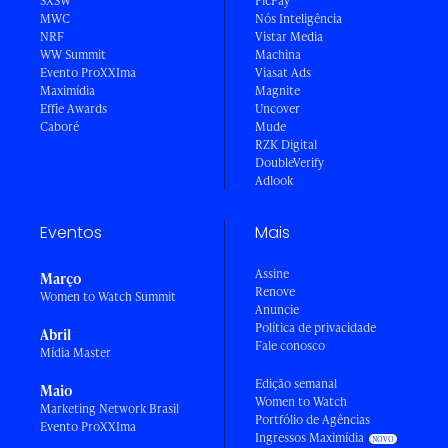
SXSW
PicPay
MWC
Nós Inteligência
NRF
Vistar Media
WW Summit
Machina
Evento ProXXIma
Viasat Ads
Maximídia
Magnite
Effie Awards
Uncover
Caboré
Mude
RZK Digital
DoubleVerify
Adlook
Eventos
Mais
Assine
Março
Renove
Women to Watch Summit
Anuncie
Política de privacidade
Abril
Fale conosco
Mídia Master
Edição semanal
Maio
Women to Watch
Marketing Network Brasil
Portfólio de Agências
Evento ProXXIma
Ingressos Maximídia