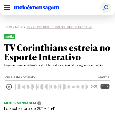
Início
▸
Mídia
▸
TV Corinthians estreia no Esporte Interativo
mídia
TV Corinthians estreia no
Esporte Interativo
Programa com conteúdo oficial do clube paulista será exibido de segunda à sexta-feira
ouça este conteúdo
readme
1.0x
0:00
MEIO & MENSAGEM
i
1 de setembro de 2011 - 4h41