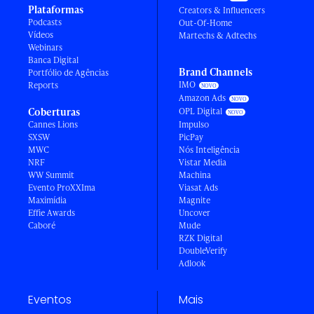
Plataformas
Creators & Influencers
Podcasts
Out-Of-Home
Vídeos
Martechs & Adtechs
Webinars
Banca Digital
Brand Channels
Portfólio de Agências
IMO
Reports
Amazon Ads
Coberturas
OPL Digital
Cannes Lions
Impulso
SXSW
PicPay
MWC
Nós Inteligência
NRF
Vistar Media
WW Summit
Machina
Evento ProXXIma
Viasat Ads
Maximídia
Magnite
Effie Awards
Uncover
Caboré
Mude
RZK Digital
DoubleVerify
Adlook
Eventos
Mais