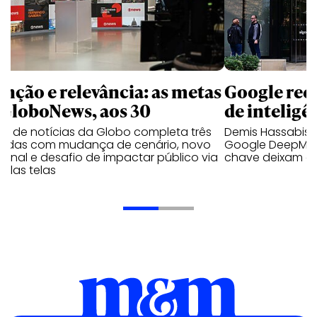
enção e relevância: as metas
Google rees
 GloboNews, aos 30
de inteligên
al de notícias da Globo completa três
Demis Hassabis 
adas com mudança de cenário, novo
Google DeepMin
jornal e desafio de impactar público via
chave deixam a
iplas telas