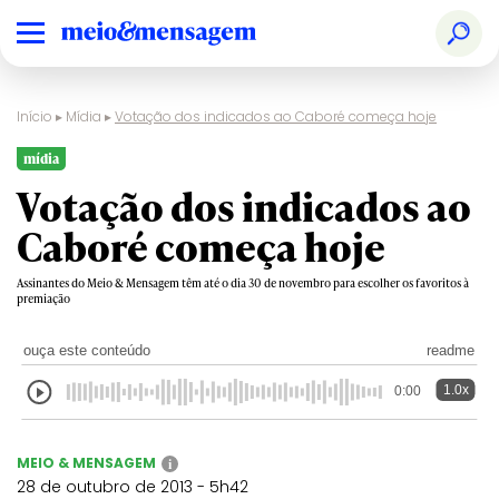
Início
▸
Mídia
▸
Votação dos indicados ao Caboré começa hoje
mídia
Votação dos indicados ao
Caboré começa hoje
Assinantes do Meio & Mensagem têm até o dia 30 de novembro para escolher os favoritos à
premiação
ouça este conteúdo
readme
1.0x
0:00
MEIO & MENSAGEM
i
28 de outubro de 2013 - 5h42