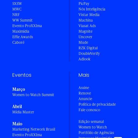
SXSW
PicPay
MWC
Nós Inteligência
NRF
Vistar Media
WW Summit
Machina
Evento ProXXIma
Viasat Ads
Maximídia
Magnite
Effie Awards
Uncover
Caboré
Mude
RZK Digital
DoubleVerify
Adlook
Eventos
Mais
Assine
Março
Renove
Women to Watch Summit
Anuncie
Política de privacidade
Abril
Fale conosco
Mídia Master
Edição semanal
Maio
Women to Watch
Marketing Network Brasil
Portfólio de Agências
Evento ProXXIma