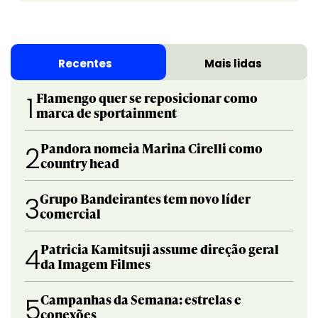
Recentes
Mais lidas
Flamengo quer se reposicionar como
1
marca de sportainment
Pandora nomeia Marina Cirelli como
2
country head
Grupo Bandeirantes tem novo líder
3
comercial
Patricia Kamitsuji assume direção geral
4
da Imagem Filmes
Campanhas da Semana: estrelas e
5
conexões