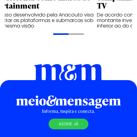
ortainment
TV
cesso desenvolvido pela Anacouto visa
De acordo com 
ectar as plataformas e submarcas sob
montante invest
 mesma visão
inferior ao do 
Informa, inspira e conecta.
ASSINE JÁ