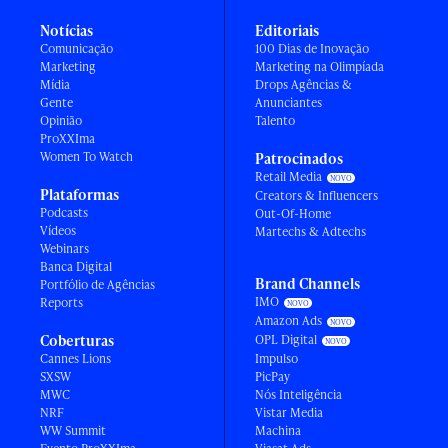
Notícias
Editoriais
Comunicação
100 Dias de Inovação
Marketing
Marketing na Olimpíada
Mídia
Drops Agências &
Gente
Anunciantes
Opinião
Talento
ProXXIma
Women To Watch
Patrocinados
Retail Media
Plataformas
Creators & Influencers
Podcasts
Out-Of-Home
Vídeos
Martechs & Adtechs
Webinars
Banca Digital
Brand Channels
Portfólio de Agências
IMO
Reports
Amazon Ads
Coberturas
OPL Digital
Cannes Lions
Impulso
SXSW
PicPay
MWC
Nós Inteligência
NRF
Vistar Media
WW Summit
Machina