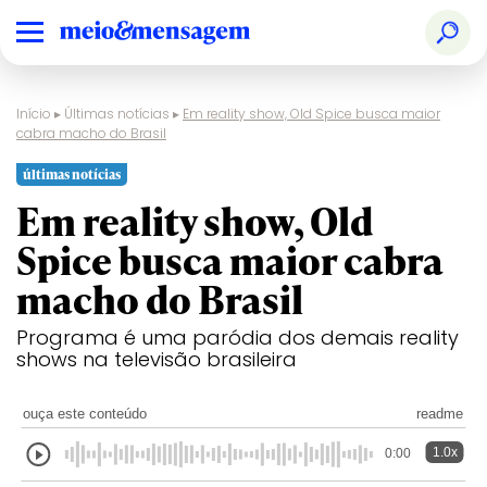
Início
▸
Últimas notícias
▸
Em reality show, Old Spice busca maior
cabra macho do Brasil
últimas notícias
Em reality show, Old
Spice busca maior cabra
macho do Brasil
Programa é uma paródia dos demais reality
shows na televisão brasileira
ouça este conteúdo
readme
1.0x
0:00