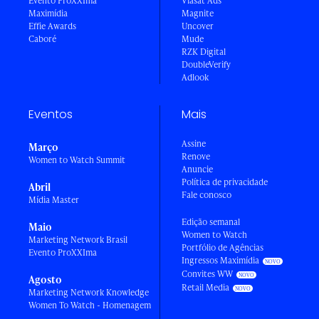
Evento ProXXIma
Viasat Ads
Maximídia
Magnite
Effie Awards
Uncover
Caboré
Mude
RZK Digital
DoubleVerify
Adlook
Eventos
Mais
Assine
Março
Renove
Women to Watch Summit
Anuncie
Política de privacidade
Abril
Fale conosco
Mídia Master
Edição semanal
Maio
Women to Watch
Marketing Network Brasil
Portfólio de Agências
Evento ProXXIma
Ingressos Maximídia
Convites WW
Agosto
Retail Media
Marketing Network Knowledge
Women To Watch - Homenagem