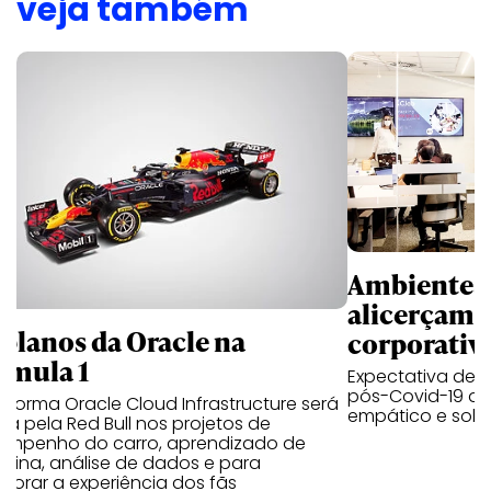
veja também
Ambientes 
alicerçam 
 planos da Oracle na
corporativ
rmula 1
Expectativa de p
pós-Covid-19 apo
aforma Oracle Cloud Infrastructure será
empático e solid
a pela Red Bull nos projetos de
empenho do carro, aprendizado de
uina, análise de dados e para
morar a experiência dos fãs