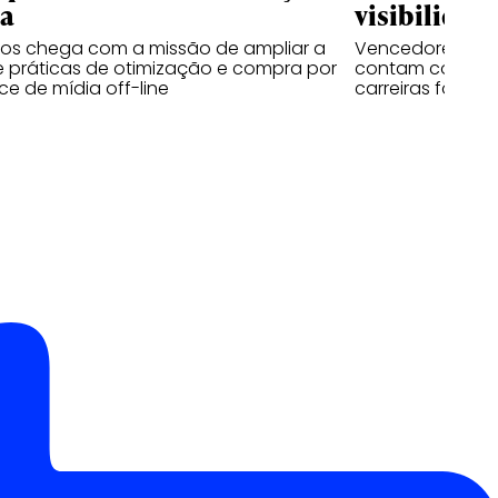
ia
visibilidad
sos chega com a missão de ampliar a
Vencedores das 
 práticas de otimização e compra por
contam como o 
e de mídia off-line
carreiras fora d