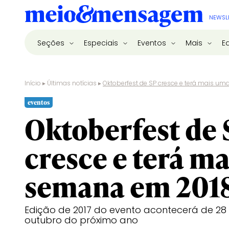
NEWSL
Seções
Especiais
Eventos
Mais
E
Início
▸
Últimas notícias
▸
Oktoberfest de SP cresce e terá mais u
eventos
Oktoberfest de 
cresce e terá m
semana em 201
Edição de 2017 do evento acontecerá de 28
outubro do próximo ano