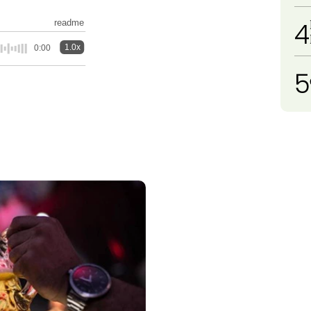
4
readme
1.0x
0:00
5