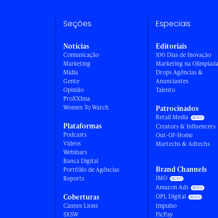
Seções
Especiais
Notícias
Editoriais
Comunicação
100 Dias de Inovação
Marketing
Marketing na Olimpíad
Mídia
Drops Agências &
Gente
Anunciantes
Opinião
Talento
ProXXIma
Women To Watch
Patrocinados
Retail Media
Plataformas
Creators & Influencers
Podcasts
Out-Of-Home
Vídeos
Martechs & Adtechs
Webinars
Banca Digital
Brand Channels
Portfólio de Agências
IMO
Reports
Amazon Ads
Coberturas
OPL Digital
Cannes Lions
Impulso
SXSW
PicPay