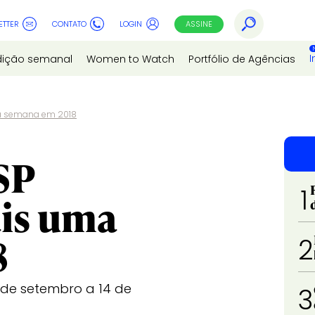
ETTER
CONTATO
LOGIN
ASSINE
I
dição semanal
Women to Watch
Portfólio de Agências
ma semana em 2018
SP
1
ais uma
8
2
 de setembro a 14 de
3