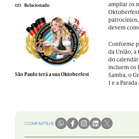
ampliar os 
Relacionado
Oktoberfest
patrocínios
devem come
Conforme pu
da União, a 
do calendári
incluem os 
São Paulo terá a sua Oktoberfest
Samba, o G
1 e a Parad
COMPARTILHE: