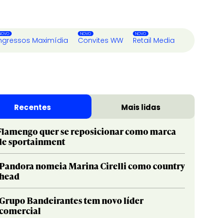
ngressos Maximídia
Convites WW
Retail Media
Recentes
Mais lidas
Flamengo quer se reposicionar como marca
de sportainment
Pandora nomeia Marina Cirelli como country
head
Grupo Bandeirantes tem novo líder
comercial