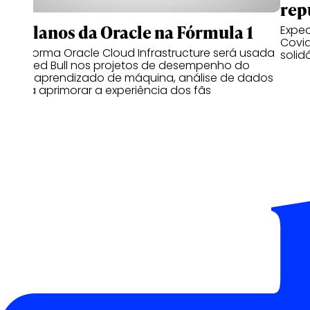
rep
Os planos da Oracle na Fórmula 1
Expec
Covid
Plataforma Oracle Cloud Infrastructure será usada
solid
pela Red Bull nos projetos de desempenho do
carro, aprendizado de máquina, análise de dados
e para aprimorar a experiência dos fãs