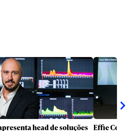
apresenta head de soluções
Effie Colle