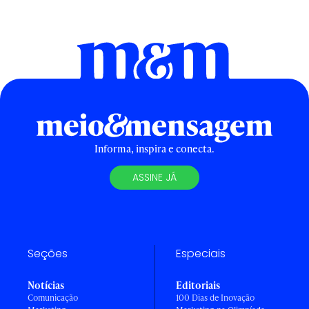
Informa, inspira e conecta.
ASSINE JÁ
Seções
Especiais
Notícias
Editoriais
Comunicação
100 Dias de Inovação