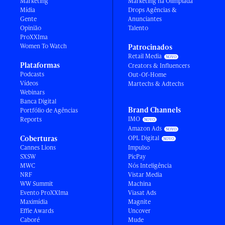
Marketing
Marketing na Olimpíada
Mídia
Drops Agências &
Gente
Anunciantes
Opinião
Talento
ProXXIma
Women To Watch
Patrocinados
Retail Media
Plataformas
Creators & Influencers
Podcasts
Out-Of-Home
Vídeos
Martechs & Adtechs
Webinars
Banca Digital
Brand Channels
Portfólio de Agências
IMO
Reports
Amazon Ads
Coberturas
OPL Digital
Cannes Lions
Impulso
SXSW
PicPay
MWC
Nós Inteligência
NRF
Vistar Media
WW Summit
Machina
Evento ProXXIma
Viasat Ads
Maximídia
Magnite
Effie Awards
Uncover
Caboré
Mude