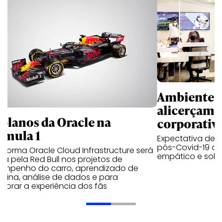
Ambientes 
alicerçam 
 planos da Oracle na
corporativ
rmula 1
Expectativa de p
pós-Covid-19 apo
aforma Oracle Cloud Infrastructure será
empático e solid
a pela Red Bull nos projetos de
empenho do carro, aprendizado de
uina, análise de dados e para
morar a experiência dos fãs