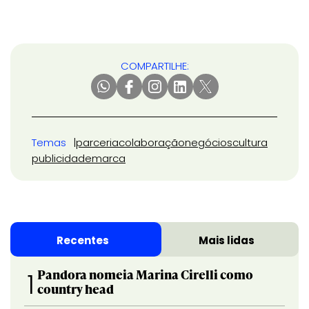
COMPARTILHE:
Temas
parceria
colaboração
negócios
cultura
publicidade
marca
Recentes
Mais lidas
Pandora nomeia Marina Cirelli como
1
country head