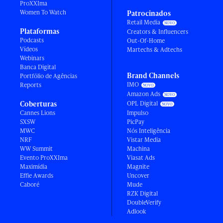
ProXXIma
Women To Watch
Patrocinados
Retail Media
Plataformas
Creators & Influencers
Podcasts
Out-Of-Home
Vídeos
Martechs & Adtechs
Webinars
Banca Digital
Brand Channels
Portfólio de Agências
IMO
Reports
Amazon Ads
Coberturas
OPL Digital
Cannes Lions
Impulso
SXSW
PicPay
MWC
Nós Inteligência
NRF
Vistar Media
WW Summit
Machina
Evento ProXXIma
Viasat Ads
Maximídia
Magnite
Effie Awards
Uncover
Caboré
Mude
RZK Digital
DoubleVerify
Adlook