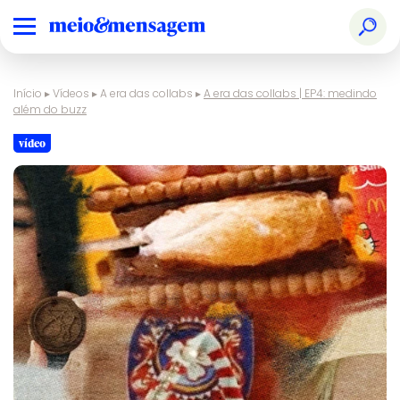
Início
▸
Vídeos
▸
A era das collabs
▸
A era das collabs | EP4: medindo
além do buzz
vídeo