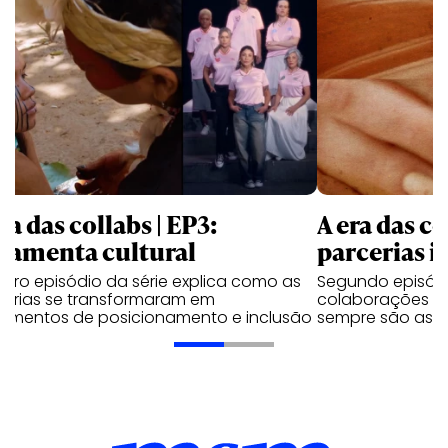
ra das collabs | EP3:
A era das co
rramenta cultural
parcerias in
eiro episódio da série explica como as
Segundo episódi
cerias se transformaram em
colaborações m
trumentos de posicionamento e inclusão
sempre são as q