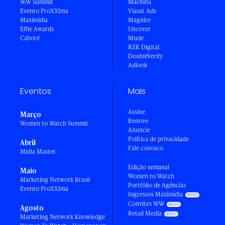
WW Summit
Machina
Evento ProXXIma
Viasat Ads
Maximídia
Magnite
Effie Awards
Uncover
Caboré
Mude
RZK Digital
DoubleVerify
Adlook
Eventos
Mais
Assine
Março
Renove
Women to Watch Summit
Anuncie
Política de privacidade
Abril
Fale conosco
Mídia Master
Edição semanal
Maio
Women to Watch
Marketing Network Brasil
Portfólio de Agências
Evento ProXXIma
Ingressos Maximídia
Convites WW
Agosto
Retail Media
Marketing Network Knowledge