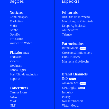
Seções
Especiais
Notícias
Editoriais
Comunicação
100 Dias de Inovação
Marketing
Marketing na Olimpíada
Mídia
Drops Agências &
Gente
Anunciantes
Opinião
Talento
ProXXIma
Women To Watch
Patrocinados
Retail Media
Plataformas
Creators & Influencers
Podcasts
Out-Of-Home
Vídeos
Martechs & Adtechs
Webinars
Banca Digital
Brand Channels
Portfólio de Agências
IMO
Reports
Amazon Ads
Coberturas
OPL Digital
Cannes Lions
Impulso
SXSW
PicPay
MWC
Nós Inteligência
NRF
Vistar Media