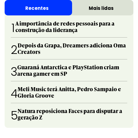
Recentes
Mais lidas
A importância de redes pessoais para a
1
construção da liderança
Depois da Grapa, Dreamers adiciona Oma
2
Creators
Guaraná Antarctica e PlayStation criam
3
arena gamer em SP
Meli Music terá Anitta, Pedro Sampaio e
4
Gloria Groove
Natura reposiciona Faces para disputar a
5
geração Z