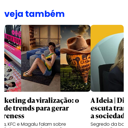
veja também
rketing da viralização: o
A Ideia | D
o de trends para gerar
escuta trar
ereness
a sociedad
va, KFC e Magalu falam sobre
Segredo da boa