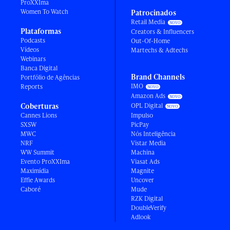
ProXXIma
Women To Watch
Patrocinados
Retail Media
Plataformas
Creators & Influencers
Podcasts
Out-Of-Home
Vídeos
Martechs & Adtechs
Webinars
Banca Digital
Brand Channels
Portfólio de Agências
IMO
Reports
Amazon Ads
Coberturas
OPL Digital
Cannes Lions
Impulso
SXSW
PicPay
MWC
Nós Inteligência
NRF
Vistar Media
WW Summit
Machina
Evento ProXXIma
Viasat Ads
Maximídia
Magnite
Effie Awards
Uncover
Caboré
Mude
RZK Digital
DoubleVerify
Adlook