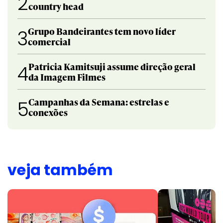
2
country head
Grupo Bandeirantes tem novo líder
3
comercial
Patricia Kamitsuji assume direção geral
4
da Imagem Filmes
Campanhas da Semana: estrelas e
5
conexões
veja também