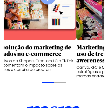
revolução do marketing de
Marketing d
iliados no e-commerce
uso de tren
awereness
utivos da Shopee, CreatorsLLC e TikTok
p comentam o impacto sobre os
Canva, KFC e Ma
cios e carreira de creators
estratégias e p
marcas entrarem