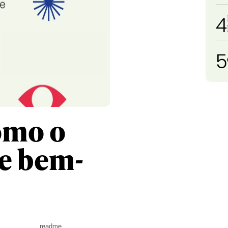
4
5
omo o
e bem-
readme