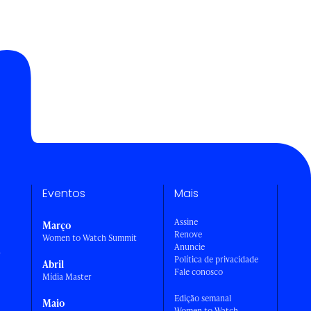
Eventos
Mais
Assine
Março
Renove
Women to Watch Summit
Anuncie
a
Política de privacidade
Abril
Fale conosco
Mídia Master
Edição semanal
Maio
Women to Watch