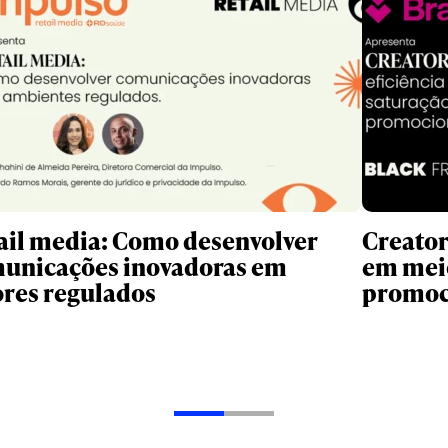
ail media: Como desenvolver
Creator
unicações inovadoras em
em meio
ores regulados
promoc