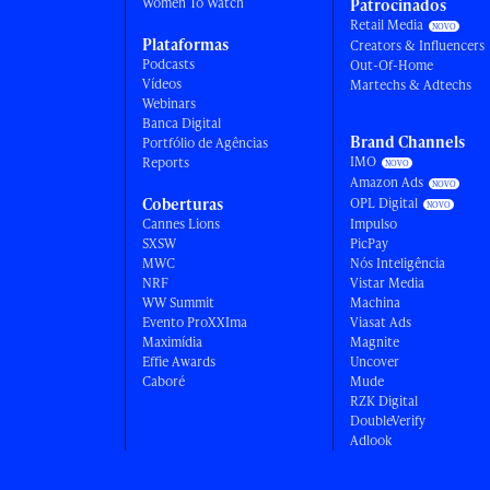
Women To Watch
Patrocinados
Retail Media
Plataformas
Creators & Influencers
Podcasts
Out-Of-Home
Vídeos
Martechs & Adtechs
Webinars
Banca Digital
Brand Channels
Portfólio de Agências
IMO
Reports
Amazon Ads
Coberturas
OPL Digital
Cannes Lions
Impulso
SXSW
PicPay
MWC
Nós Inteligência
NRF
Vistar Media
WW Summit
Machina
Evento ProXXIma
Viasat Ads
Maximídia
Magnite
Effie Awards
Uncover
Caboré
Mude
RZK Digital
DoubleVerify
Adlook