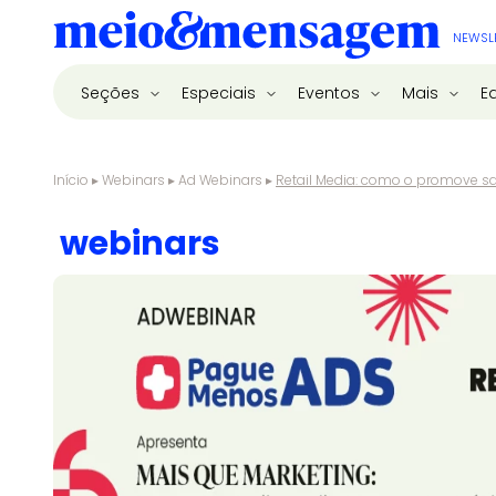
NEWSL
Seções
Especiais
Eventos
Mais
E
Início
▸
Webinars
▸
Ad Webinars
▸
Retail Media: como o promove s
webinars