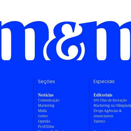
Seções
Especiais
Notícias
Editoriais
Comunicação
100 Dias de Inovação
Marketing
Marketing na Olimpíad
Mídia
Drops Agências &
Gente
Anunciantes
Opinião
Talento
ProXXIma