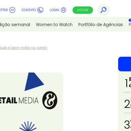
ETTER
CONTATO
LOGIN
ASSINE
I
dição semanal
Women to Watch
Portfólio de Agências
aúde e bem-estar no varejo
1
2
3