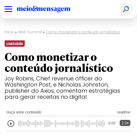
Início
▸
Web Summit
▸
Como monetizar o conteúdo jornalístico
conteúdo
Como monetizar o
conteúdo jornalístico
Joy Robins, Chief revenue officer do
Washington Post, e Nicholas Johnston,
publisher do Axios, comentam estratégias
para gerar receitas no digital
ouça este conteúdo
readme
1.0x
0:00