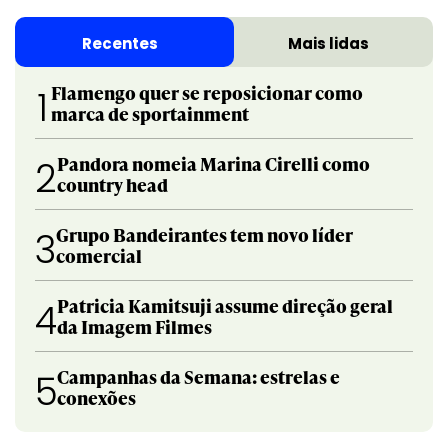
Recentes
Mais lidas
Flamengo quer se reposicionar como
1
marca de sportainment
Pandora nomeia Marina Cirelli como
2
country head
Grupo Bandeirantes tem novo líder
3
comercial
Patricia Kamitsuji assume direção geral
4
da Imagem Filmes
Campanhas da Semana: estrelas e
5
conexões