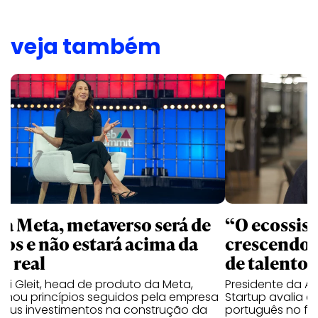
veja também
ra Meta, metaverso será de
“O ecossis
dos e não estará acima da
crescendo 
a real
de talentos
i Gleit, head de produto da Meta,
Presidente da As
alhou princípios seguidos pela empresa
Startup avalia 
seus investimentos na construção da
português no fo