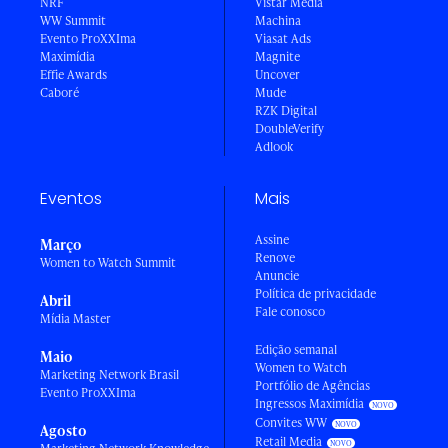
NRF
Vistar Media
WW Summit
Machina
Evento ProXXIma
Viasat Ads
Maximídia
Magnite
Effie Awards
Uncover
Caboré
Mude
RZK Digital
DoubleVerify
Adlook
Eventos
Mais
Assine
Março
Renove
Women to Watch Summit
Anuncie
Política de privacidade
Abril
Fale conosco
Mídia Master
Edição semanal
Maio
Women to Watch
Marketing Network Brasil
Portfólio de Agências
Evento ProXXIma
Ingressos Maximídia
Convites WW
Agosto
Retail Media