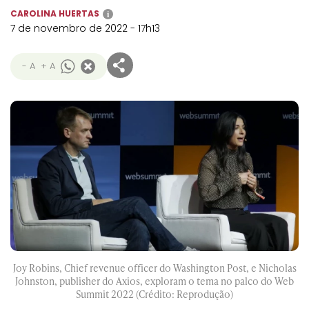
CAROLINA HUERTAS
i
7 de novembro de 2022 - 17h13
- A
+ A
Joy Robins, Chief revenue officer do Washington Post, e Nicholas
Johnston, publisher do Axios, exploram o tema no palco do Web
Summit 2022 (Crédito: Reprodução)