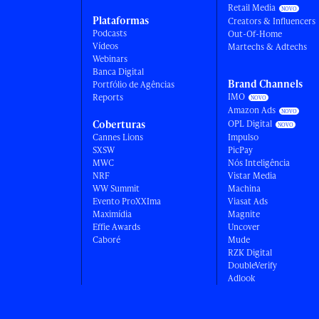
Retail Media
Plataformas
Creators & Influencers
Podcasts
Out-Of-Home
Vídeos
Martechs & Adtechs
Webinars
Banca Digital
Brand Channels
Portfólio de Agências
IMO
Reports
Amazon Ads
Coberturas
OPL Digital
Cannes Lions
Impulso
SXSW
PicPay
MWC
Nós Inteligência
NRF
Vistar Media
WW Summit
Machina
Evento ProXXIma
Viasat Ads
Maximídia
Magnite
Effie Awards
Uncover
Caboré
Mude
RZK Digital
DoubleVerify
Adlook