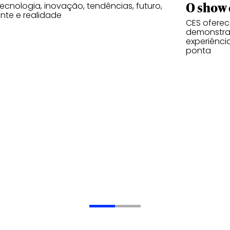
O show 
tecnologia, inovação, tendências, futuro,
nte e realidade
CES oferec
demonstra
experiênci
ponta