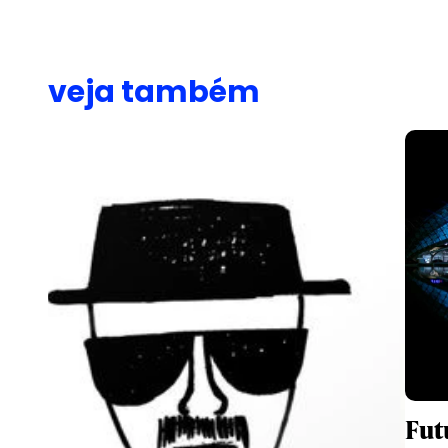
veja também
Fut