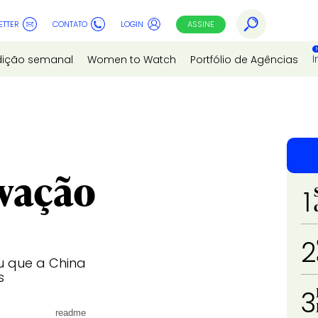
ETTER
CONTATO
LOGIN
ASSINE
I
dição semanal
Women to Watch
Portfólio de Agências
ovação
1
2
u que a China
s
3
readme