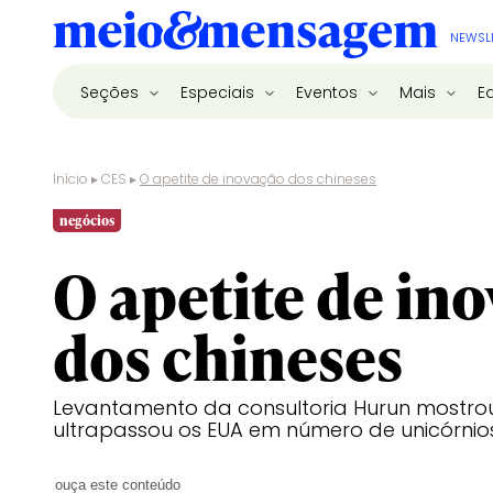
NEWSL
Seções
Especiais
Eventos
Mais
E
Início
▸
CES
▸
O apetite de inovação dos chineses
negócios
O apetite de in
dos chineses
Levantamento da consultoria Hurun mostro
ultrapassou os EUA em número de unicórnio
ouça este conteúdo