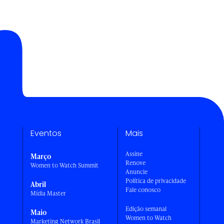
Eventos
Mais
Assine
Março
Renove
Women to Watch Summit
Anuncie
a
Política de privacidade
Abril
Fale conosco
Mídia Master
Edição semanal
Maio
Women to Watch
Marketing Network Brasil