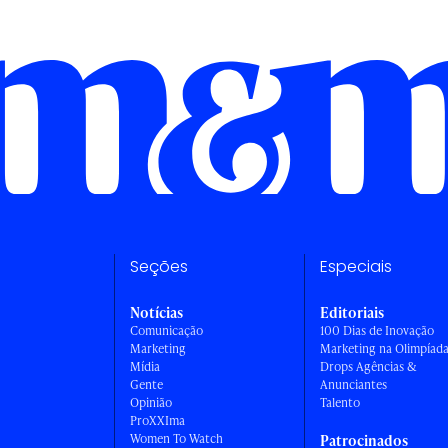
Seções
Especiais
Notícias
Editoriais
Comunicação
100 Dias de Inovação
Marketing
Marketing na Olimpíad
Mídia
Drops Agências &
Gente
Anunciantes
Opinião
Talento
ProXXIma
Women To Watch
Patrocinados