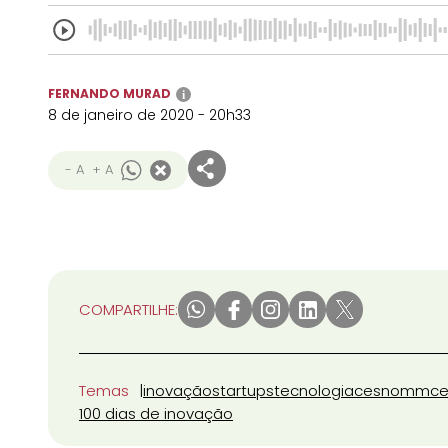
FERNANDO MURAD
i
8 de janeiro de 2020 - 20h33
- A
+ A
COMPARTILHE:
Temas
inovação
startups
tecnologia
cesnomm
ce
100 dias de inovação