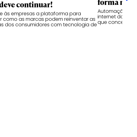
forma na C
deve continuar!
Automação, auton
e às empresas a plataforma para
internet das co
r como as marcas podem reinventar as
que conceitos: 
as dos consumidores com tecnologia de