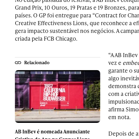
Grand Prix, 10 Ouros, 19 Pratas e 19 Bronzes, par
países. O GP foi entregue para “Contract for Cha
Creative Effectiveness Lions, que reconhece a efi
gera impacto sustentável nos negócios. A campan
criada pela FCB Chicago.
“A AB InBev
vez e
embe
Relacionado
garante o s
algo inevitá
demonstra 
com a criat
impulsionad
afirma Simo
em nota.
AB InBev é nomeada Anunciante
Depois de a