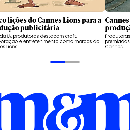
co lições do Cannes Lions para a
Cannes 
dução publicitária
produçã
da IA, produtoras destacam craft,
Produtoras
boração e entretenimento como marcas do
premiadas 
s Lions
Cannes