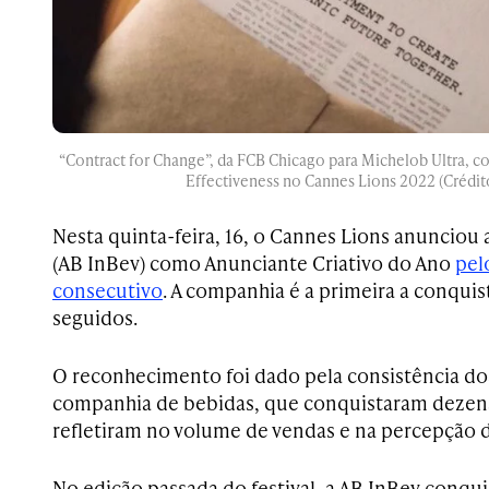
“Contract for Change”, da FCB Chicago para Michelob Ultra, c
Effectiveness no Cannes Lions 2022 (Crédit
Nesta quinta-feira, 16, o Cannes Lions anunciou
(AB InBev) como Anunciante Criativo do Ano
pel
consecutivo
. A companhia é a primeira a conquist
seguidos.
O reconhecimento foi dado pela consistência dos
companhia de bebidas, que conquistaram dezen
refletiram no volume de vendas e na percepção 
No edição passada do festival, a AB InBev conqu