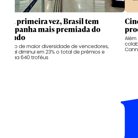
Pela primeira vez, Brasil tem
Cin
campanha mais premiada do
pro
mundo
Além 
cola
No ano de maior diversidade de vencedores,
Canne
festival diminui em 23% o total de prêmios e
entrega 640 troféus