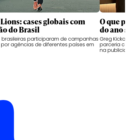
Lions: cases globais com
O que pens
o do Brasil
do ano sobr
 brasileiras participaram de campanhas
Greg Kickow e R
por agências de diferentes países em
parceria com a 
na publicidade