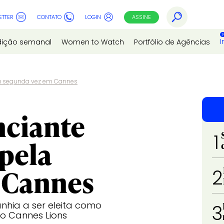
ETTER
CONTATO
LOGIN
ASSINE
I
dição semanal
Women to Watch
Portfólio de Agências
ela segunda vez em Cannes
nciante
1
 pela
 Cannes
2
hia a ser eleita como
3
no Cannes Lions