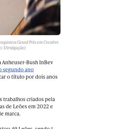
onquistou Grand Prix em Creative
o: Divulgação)
 a Anheuser-Bush InBev
o segundo ano
ar o título por dois anos
 trabalhos criados pela
as de Leões em 2022 e
de marca.
istou 49 Leões, sendo 1