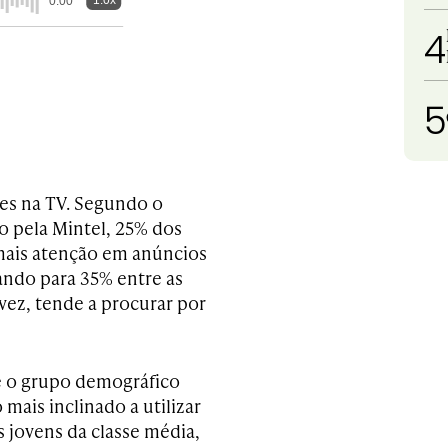
1.0x
0:00
4
5
ões na TV. Segundo o
o pela Mintel, 25% dos
mais atenção em anúncios
tando para 35% entre as
 vez, tende a procurar por
 é o grupo demográfico
mais inclinado a utilizar
 jovens da classe média,