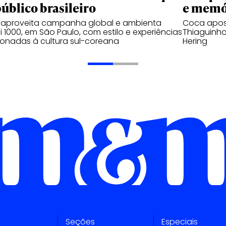
público brasileiro
e memó
 aproveita campanha global e ambienta
Coca apos
 1000, em São Paulo, com estilo e experiências
Thiaguinho
ionadas à cultura sul-coreana
Hering
Seções
Especiais