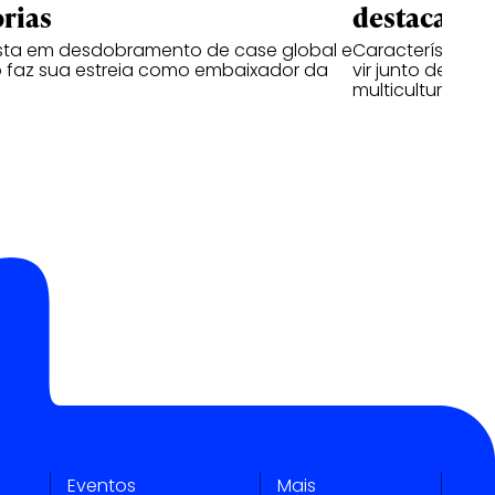
rias
destacam n
ta em desdobramento de case global e
Características
 faz sua estreia como embaixador da
vir junto de hab
multiculturais
Eventos
Mais