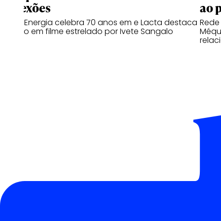
conexões
ao 
Copa Energia celebra 70 anos em e Lacta destaca
Rede
o afeto em filme estrelado por Ivete Sangalo
Méqui
relac