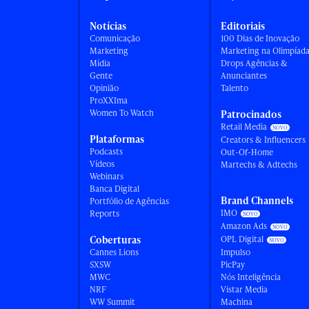
Notícias
Editoriais
Comunicação
100 Dias de Inovação
Marketing
Marketing na Olimpíad
Mídia
Drops Agências &
Gente
Anunciantes
Opinião
Talento
ProXXIma
Women To Watch
Patrocinados
Retail Media
Plataformas
Creators & Influencers
Podcasts
Out-Of-Home
Vídeos
Martechs & Adtechs
Webinars
Banca Digital
Brand Channels
Portfólio de Agências
IMO
Reports
Amazon Ads
Coberturas
OPL Digital
Cannes Lions
Impulso
SXSW
PicPay
MWC
Nós Inteligência
NRF
Vistar Media
WW Summit
Machina