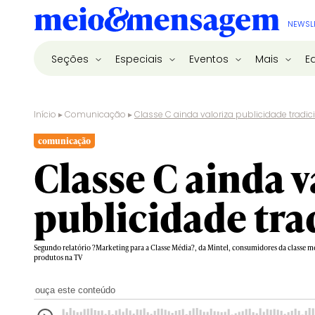
NEWSL
Seções
Especiais
Eventos
Mais
E
Início
▸
Comunicação
▸
Classe C ainda valoriza publicidade tradic
comunicação
Classe C ainda v
publicidade tra
Segundo relatório ?Marketing para a Classe Média?, da Mintel, consumidores da classe 
produtos na TV
ouça este conteúdo