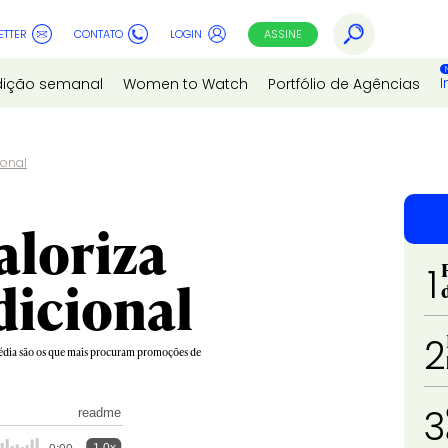
ETTER
CONTATO
LOGIN
ASSINE
I
dição semanal
Women to Watch
Portfólio de Agências
ional
aloriza
1
dicional
2
média são os que mais procuram promoções de
3
readme