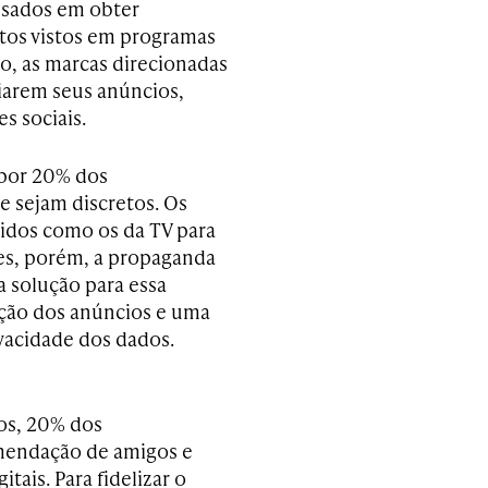
essados em obter
utos vistos em programas
io, as marcas direcionadas
iarem seus anúncios,
es sociais.
 por 20% dos
e sejam discretos. Os
tidos como os da TV para
ites, porém, a propaganda
a solução para essa
zação dos anúncios e uma
ivacidade dos dados.
os, 20% dos
mendação de amigos e
tais. Para fidelizar o