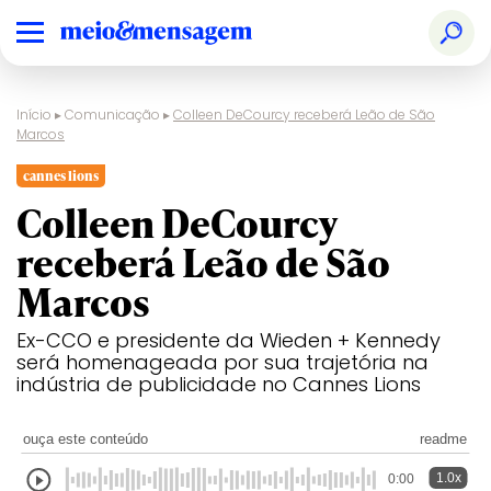
Início
▸
Comunicação
▸
Colleen DeCourcy receberá Leão de São
Marcos
cannes lions
Colleen DeCourcy
receberá Leão de São
Marcos
Ex-CCO e presidente da Wieden + Kennedy
será homenageada por sua trajetória na
indústria de publicidade no Cannes Lions
ouça este conteúdo
readme
1.0x
0:00