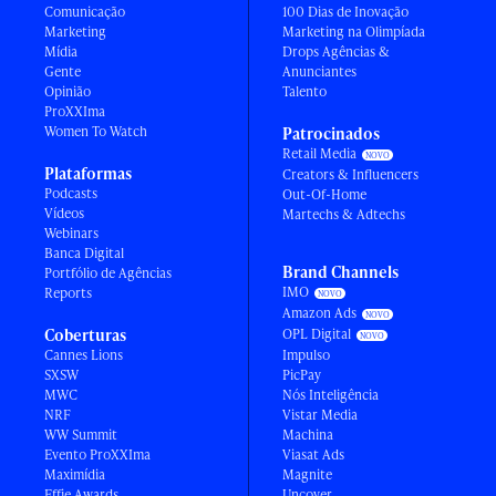
Comunicação
100 Dias de Inovação
Marketing
Marketing na Olimpíada
Mídia
Drops Agências &
Gente
Anunciantes
Opinião
Talento
ProXXIma
Women To Watch
Patrocinados
Retail Media
Plataformas
Creators & Influencers
Podcasts
Out-Of-Home
Vídeos
Martechs & Adtechs
Webinars
Banca Digital
Brand Channels
Portfólio de Agências
IMO
Reports
Amazon Ads
Coberturas
OPL Digital
Cannes Lions
Impulso
SXSW
PicPay
MWC
Nós Inteligência
NRF
Vistar Media
WW Summit
Machina
Evento ProXXIma
Viasat Ads
Maximídia
Magnite
Effie Awards
Uncover