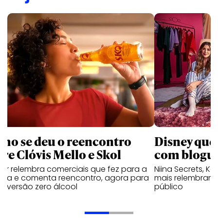
mo se deu o reencontro
Disney que
tre Clóvis Mello e Skol
com bloguei
tor relembra comerciais que fez para a
Niina Secrets, Kar
veja e comenta reencontro, agora para
mais relembram 
ar versão zero álcool
público