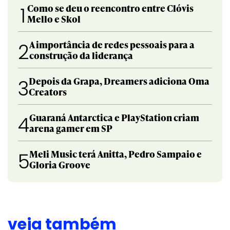
Como se deu o reencontro entre Clóvis
1
Mello e Skol
A importância de redes pessoais para a
2
construção da liderança
Depois da Grapa, Dreamers adiciona Oma
3
Creators
Guaraná Antarctica e PlayStation criam
4
arena gamer em SP
Meli Music terá Anitta, Pedro Sampaio e
5
Gloria Groove
veja também