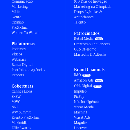
Comunicação
100 Dias de Inovação
Marketing
Marketing na Olimpíada
Mídia
Drops Agências &
Gente
Anunciantes
Opinião
Talento
ProXXIma
Women To Watch
Patrocinados
Retail Media
Plataformas
Creators & Influencers
Podcasts
Out-Of-Home
Vídeos
Martechs & Adtechs
Webinars
Banca Digital
Brand Channels
Portfólio de Agências
IMO
Reports
Amazon Ads
Coberturas
OPL Digital
Cannes Lions
Impulso
SXSW
PicPay
MWC
Nós Inteligência
NRF
Vistar Media
WW Summit
Machina
Evento ProXXIma
Viasat Ads
Maximídia
Magnite
Effie Awards
Uncover