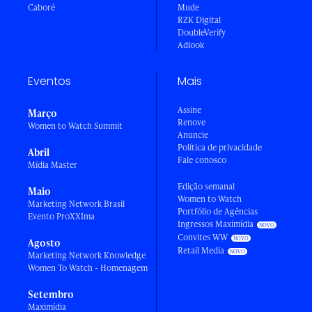
Caboré
Mude
RZK Digital
DoubleVerify
Adlook
Eventos
Mais
Assine
Março
Renove
Women to Watch Summit
Anuncie
Política de privacidade
Abril
Fale conosco
Mídia Master
Edição semanal
Maio
Women to Watch
Marketing Network Brasil
Portfólio de Agências
Evento ProXXIma
Ingressos Maximídia
Convites WW
Agosto
Retail Media
Marketing Network Knowledge
Women To Watch - Homenagem
Setembro
Maximídia