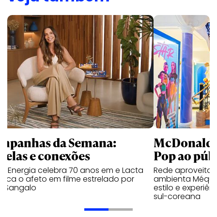
mpanhas da Semana:
McDonald’s 
trelas e conexões
Pop ao públ
a Energia celebra 70 anos em e Lacta
Rede aproveita
aca o afeto em filme estrelado por
ambienta Méqui 
te Sangalo
estilo e experiên
sul-coreana