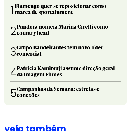
Flamengo quer se reposicionar como
1
marca de sportainment
Pandora nomeia Marina Cirelli como
2
country head
Grupo Bandeirantes tem novo líder
3
comercial
Patricia Kamitsuji assume direção geral
4
da Imagem Filmes
Campanhas da Semana: estrelas e
5
conexões
veja também