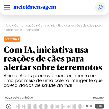
Início
▸
Comunicação
▸
Com IA, iniciativa usa reações de cães para
alertar sobre terremotos
segurança
Com IA, iniciativa usa
reações de cães para
alertar sobre terremotos
Animal Alerts promove monitoramento em
Lima por meio de uma coleira inteligente que
coleta dados de saúde animal
ouça este conteúdo
readme
1.0x
0:00