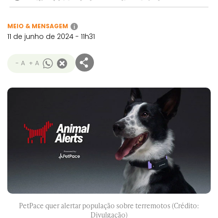
MEIO & MENSAGEM
i
11 de junho de 2024 - 11h31
- A
+ A
PetPace quer alertar população sobre terremotos (Crédito:
Divulgação)