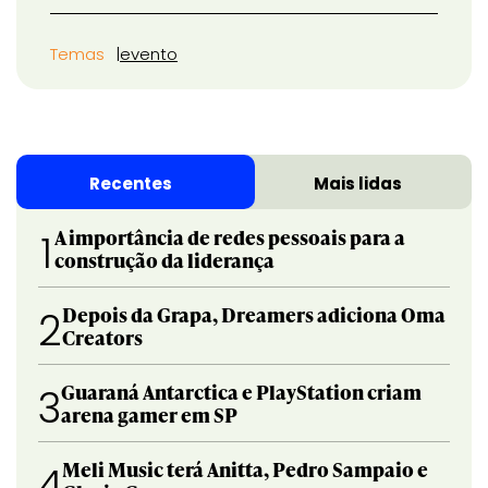
Temas
evento
Recentes
Mais lidas
A importância de redes pessoais para a
1
construção da liderança
Depois da Grapa, Dreamers adiciona Oma
2
Creators
Guaraná Antarctica e PlayStation criam
3
arena gamer em SP
Meli Music terá Anitta, Pedro Sampaio e
4