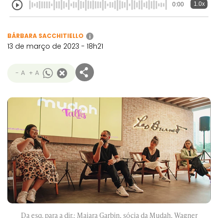
1.0x
0:00
BÁRBARA SACCHITIELLO
i
13 de março de 2023 - 18h21
- A
+ A
Da esq. para a dir.: Maiara Garbin, sócia da Mudah, Wagner