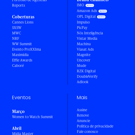
IMO
Reports
Amazon Ads
Coberturas
OPL Digital
Cannes Lions
Impulso
SXSW
PicPay
MWC
Nós Inteligência
NRF
Vistar Media
WW Summit
Machina
Evento ProXXIma
Viasat Ads
Maximídia
Magnite
Effie Awards
Uncover
Caboré
Mude
RZK Digital
DoubleVerify
Adlook
Eventos
Mais
Assine
Março
Renove
Women to Watch Summit
Anuncie
Política de privacidade
Abril
Fale conosco
Mídia Master