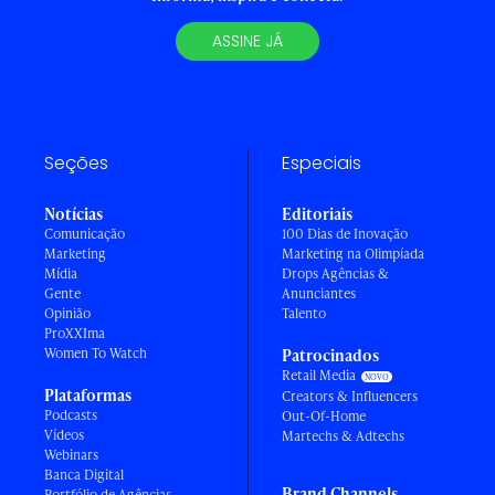
ASSINE JÁ
Seções
Especiais
Notícias
Editoriais
Comunicação
100 Dias de Inovação
Marketing
Marketing na Olimpíada
Mídia
Drops Agências &
Gente
Anunciantes
Opinião
Talento
ProXXIma
Women To Watch
Patrocinados
Retail Media
Plataformas
Creators & Influencers
Podcasts
Out-Of-Home
Vídeos
Martechs & Adtechs
Webinars
Banca Digital
Brand Channels
Portfólio de Agências