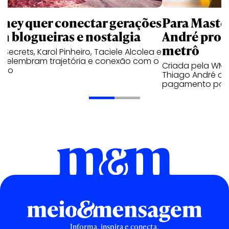
sney quer conectar gerações
Para Maste
m blogueiras e nostalgia
André prot
metrô
a Secrets, Karol Pinheiro, Taciele Alcolea e
s relembram trajetória e conexão com o
Criada pela WM
lico
Thiago André de
pagamento por 
Informa, inspira e conecta.