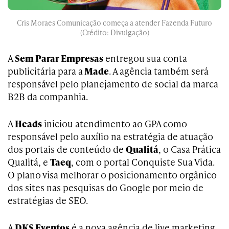
Cris Moraes Comunicação começa a atender Fazenda Futuro
(Crédito: Divulgação)
A
Sem Parar Empresas
entregou sua conta
publicitária para a
Made
. A agência também será
responsável pelo planejamento de social da marca
B2B da companhia.
A
Heads
iniciou atendimento ao GPA como
responsável pelo auxílio na estratégia de atuação
dos portais de conteúdo de
Qualitá
, o Casa Prática
Qualitá, e
Taeq
, com o portal Conquiste Sua Vida.
O plano visa melhorar o posicionamento orgânico
dos sites nas pesquisas do Google por meio de
estratégias de SEO.
A
DKS Eventos
é a nova agência de live marketing