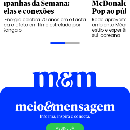
mpanhas da Semana:
McDonald’s 
trelas e conexões
Pop ao públ
a Energia celebra 70 anos em e Lacta
Rede aproveita
aca o afeto em filme estrelado por
ambienta Méqui 
te Sangalo
estilo e experiên
sul-coreana
Informa, inspira e conecta.
ASSINE JÁ