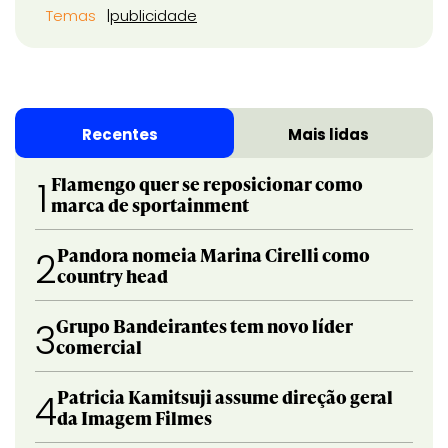
Temas
publicidade
Recentes
Mais lidas
Flamengo quer se reposicionar como
1
marca de sportainment
Pandora nomeia Marina Cirelli como
2
country head
Grupo Bandeirantes tem novo líder
3
comercial
Patricia Kamitsuji assume direção geral
4
da Imagem Filmes