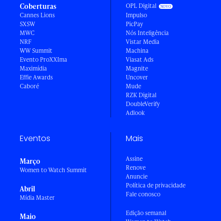
Coberturas
OPL Digital
Cannes Lions
Impulso
SXSW
PicPay
MWC
Nós Inteligência
NRF
Vistar Media
WW Summit
Machina
Evento ProXXIma
Viasat Ads
Maximídia
Magnite
Effie Awards
Uncover
Caboré
Mude
RZK Digital
DoubleVerify
Adlook
Eventos
Mais
Assine
Março
Renove
Women to Watch Summit
Anuncie
Política de privacidade
Abril
Fale conosco
Mídia Master
Edição semanal
Maio