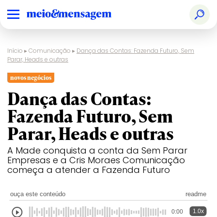
Início
▸
Comunicação
▸
Dança das Contas: Fazenda Futuro, Sem
Parar, Heads e outras
novos negócios
Dança das Contas:
Fazenda Futuro, Sem
Parar, Heads e outras
A Made conquista a conta da Sem Parar
Empresas e a Cris Moraes Comunicação
começa a atender a Fazenda Futuro
ouça este conteúdo
readme
1.0x
0:00