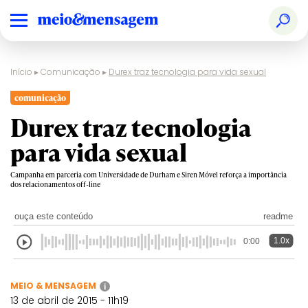
Início
▸
Comunicação
▸
Durex traz tecnologia para vida sexual
comunicação
Durex traz tecnologia
para vida sexual
Campanha em parceria com Universidade de Durham e Siren Móvel reforça a importância
dos relacionamentos off-line
ouça este conteúdo
readme
1.0x
0:00
MEIO & MENSAGEM
i
13 de abril de 2015 - 11h19