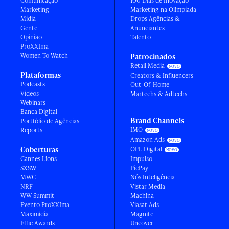
Comunicação
100 Dias de Inovação
Marketing
Marketing na Olimpíada
Mídia
Drops Agências &
Gente
Anunciantes
Opinião
Talento
ProXXIma
Women To Watch
Patrocinados
Retail Media
Plataformas
Creators & Influencers
Podcasts
Out-Of-Home
Vídeos
Martechs & Adtechs
Webinars
Banca Digital
Brand Channels
Portfólio de Agências
IMO
Reports
Amazon Ads
Coberturas
OPL Digital
Cannes Lions
Impulso
SXSW
PicPay
MWC
Nós Inteligência
NRF
Vistar Media
WW Summit
Machina
Evento ProXXIma
Viasat Ads
Maximídia
Magnite
Effie Awards
Uncover