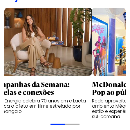
mpanhas da Semana:
McDonald’s 
trelas e conexões
Pop ao públ
a Energia celebra 70 anos em e Lacta
Rede aproveita
aca o afeto em filme estrelado por
ambienta Méqui 
te Sangalo
estilo e experiên
sul-coreana