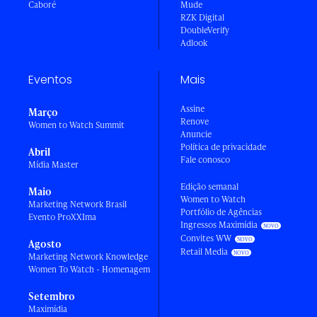
Caboré
Mude
RZK Digital
DoubleVerify
Adlook
Eventos
Mais
Assine
Março
Renove
Women to Watch Summit
Anuncie
Política de privacidade
Abril
Fale conosco
Mídia Master
Edição semanal
Maio
Women to Watch
Marketing Network Brasil
Portfólio de Agências
Evento ProXXIma
Ingressos Maximídia
Convites WW
Agosto
Retail Media
Marketing Network Knowledge
Women To Watch - Homenagem
Setembro
Maximídia