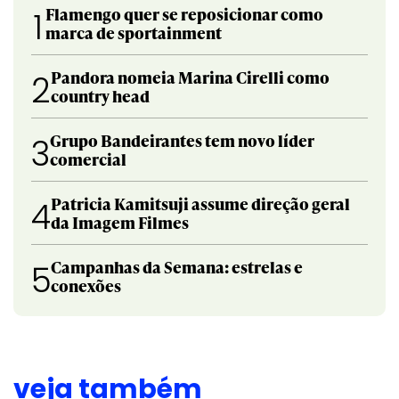
Flamengo quer se reposicionar como
1
marca de sportainment
Pandora nomeia Marina Cirelli como
2
country head
Grupo Bandeirantes tem novo líder
3
comercial
Patricia Kamitsuji assume direção geral
4
da Imagem Filmes
Campanhas da Semana: estrelas e
5
conexões
veja também