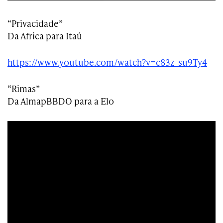
“Privacidade”
Da Africa para Itaú
https://www.youtube.com/watch?v=c83z_su9Ty4
“Rimas”
Da AlmapBBDO para a Elo