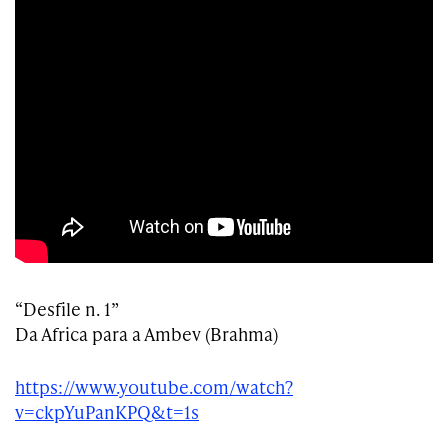
“Desfile n. 1”
Da Africa para a Ambev (Brahma)
https://www.youtube.com/watch?
v=ckpYuPanKPQ&t=1s