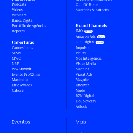
Podcasts
Out-Of-Home
Vídeos
Martechs & Adtechs
Webinars
Banca Digital
Brand Channels
Portfólio de Agências
IMO
Reports
Amazon Ads
Coberturas
OPL Digital
Cannes Lions
Impulso
SXSW
PicPay
MWC
Nós Inteligência
NRF
Vistar Media
WW Summit
Machina
Evento ProXXIma
Viasat Ads
Maximídia
Magnite
Effie Awards
Uncover
Caboré
Mude
RZK Digital
DoubleVerify
Adlook
Eventos
Mais