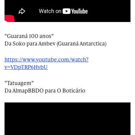
“Guaraná 100 anos”
Da Soko para Ambev (Guaraná Antarctica)
https://www.youtube.com/watch?
v=VDpTRP6HvbU
“Tatuagem”
Da AlmapBBDO para O Boticário