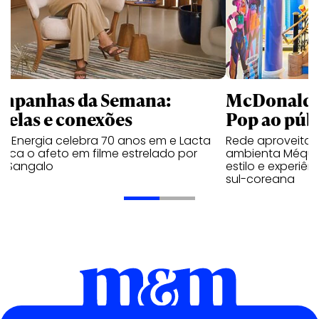
mpanhas da Semana:
McDonald’s 
trelas e conexões
Pop ao públ
a Energia celebra 70 anos em e Lacta
Rede aproveita
aca o afeto em filme estrelado por
ambienta Méqui 
te Sangalo
estilo e experiên
sul-coreana