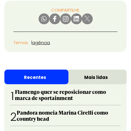
COMPARTILHE:
Temas
agência
Recentes
Mais lidas
Flamengo quer se reposicionar como
1
marca de sportainment
Pandora nomeia Marina Cirelli como
2
country head