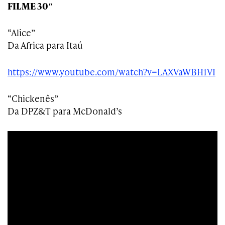
FILME 30″
“Alice”
Da Africa para Itaú
https://www.youtube.com/watch?v=LAXVaWBH1VI
“Chickenês”
Da DPZ&T para McDonald’s