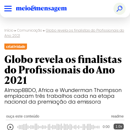
Início
▸
Comunicação
▸
Globo revela os finalistas do Profissionais do
Ano 2021
criatividade
Globo revela os finalistas
do Profissionais do Ano
2021
AlmapBBDO, Africa e Wunderman Thompson
emplacam três trabalhos cada na etapa
nacional da premiação da emissora
ouça este conteúdo
readme
1.0x
0:00