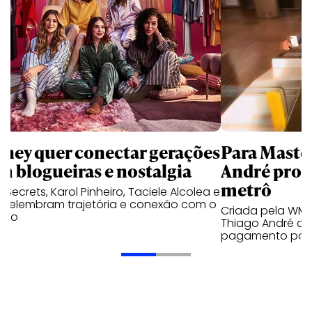
sney quer conectar gerações
Para Maste
m blogueiras e nostalgia
André prot
metrô
a Secrets, Karol Pinheiro, Taciele Alcolea e
s relembram trajetória e conexão com o
Criada pela WM
lico
Thiago André de
pagamento por 