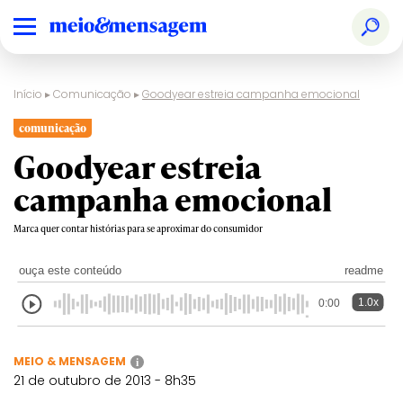
Início
▸
Comunicação
▸
Goodyear estreia campanha emocional
comunicação
Goodyear estreia
campanha emocional
Marca quer contar histórias para se aproximar do consumidor
ouça este conteúdo
readme
1.0x
0:00
MEIO & MENSAGEM
i
21 de outubro de 2013 - 8h35