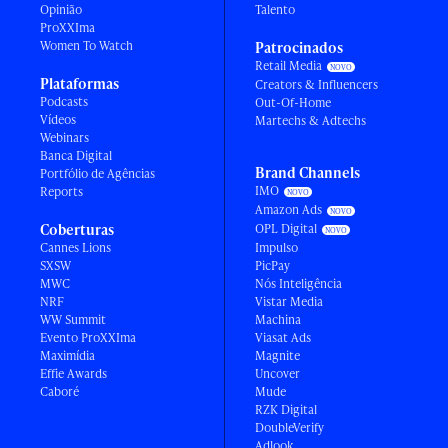
Opinião
Talento
ProXXIma
Women To Watch
Patrocinados
Retail Media
Plataformas
Creators & Influencers
Podcasts
Out-Of-Home
Vídeos
Martechs & Adtechs
Webinars
Banca Digital
Brand Channels
Portfólio de Agências
IMO
Reports
Amazon Ads
Coberturas
OPL Digital
Cannes Lions
Impulso
SXSW
PicPay
MWC
Nós Inteligência
NRF
Vistar Media
WW Summit
Machina
Evento ProXXIma
Viasat Ads
Maximídia
Magnite
Effie Awards
Uncover
Caboré
Mude
RZK Digital
DoubleVerify
Adlook