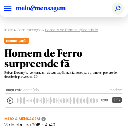
Início
▸
Comunicação
▸
Homem de Ferro surpreende fã
comunicação
Homem de Ferro
surpreende fã
Robert Downey Jr. reencarna um de seus papéis mais famosos para promover projeto de
doação de próteses em 3D
ouça este conteúdo
readme
1.0x
0:00
MEIO & MENSAGEM
i
13 de abril de 2015 - 4h40