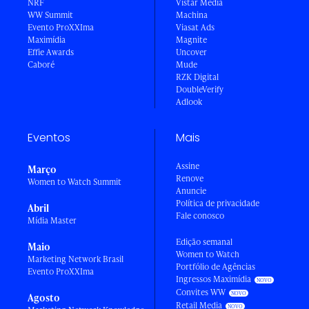
NRF
Vistar Media
WW Summit
Machina
Evento ProXXIma
Viasat Ads
Maximídia
Magnite
Effie Awards
Uncover
Caboré
Mude
RZK Digital
DoubleVerify
Adlook
Eventos
Mais
Assine
Março
Renove
Women to Watch Summit
Anuncie
Política de privacidade
Abril
Fale conosco
Mídia Master
Edição semanal
Maio
Women to Watch
Marketing Network Brasil
Portfólio de Agências
Evento ProXXIma
Ingressos Maximídia
Convites WW
Agosto
Retail Media