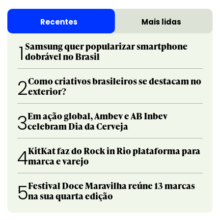
Recentes
Mais lidas
Samsung quer popularizar smartphone
1
dobrável no Brasil
Como criativos brasileiros se destacam no
2
exterior?
Em ação global, Ambev e AB Inbev
3
celebram Dia da Cerveja
KitKat faz do Rock in Rio plataforma para
4
marca e varejo
Festival Doce Maravilha reúne 13 marcas
5
na sua quarta edição