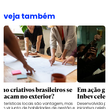
veja também
mo criativos brasileiros se
Em ação gl
stacam no exterior?
Inbev celeb
acterísticas locais são vantagem, mas
Desenvolvida p
m vir junto de habilidades de gestão e
iniciativa celeb