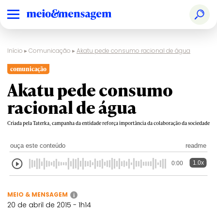
Início
▸
Comunicação
▸
Akatu pede consumo racional de água
comunicação
Akatu pede consumo
racional de água
Criada pela Taterka, campanha da entidade reforça importância da colaboração da sociedade
ouça este conteúdo
readme
1.0x
0:00
MEIO & MENSAGEM
i
20 de abril de 2015 - 1h14