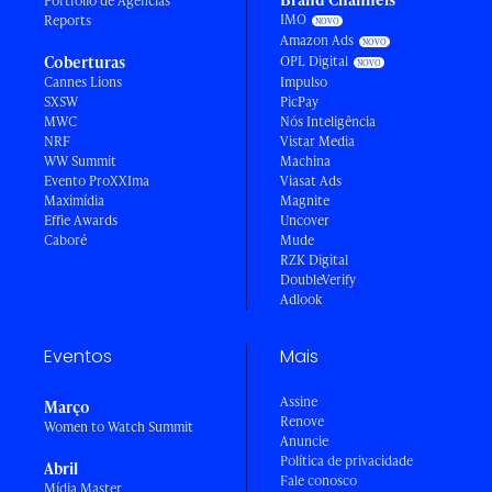
Portfólio de Agências
IMO
Reports
Amazon Ads
Coberturas
OPL Digital
Cannes Lions
Impulso
SXSW
PicPay
MWC
Nós Inteligência
NRF
Vistar Media
WW Summit
Machina
Evento ProXXIma
Viasat Ads
Maximídia
Magnite
Effie Awards
Uncover
Caboré
Mude
RZK Digital
DoubleVerify
Adlook
Eventos
Mais
Assine
Março
Renove
Women to Watch Summit
Anuncie
Política de privacidade
Abril
Fale conosco
Mídia Master