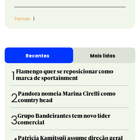
Temas
Recentes
Mais lidas
Flamengo quer se reposicionar como
1
marca de sportainment
Pandora nomeia Marina Cirelli como
2
country head
Grupo Bandeirantes tem novo líder
3
comercial
Patricia Kamitsuji assume direção geral