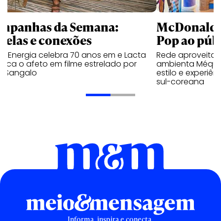
mpanhas da Semana:
McDonald’s 
trelas e conexões
Pop ao públ
a Energia celebra 70 anos em e Lacta
Rede aproveita
aca o afeto em filme estrelado por
ambienta Méqui 
te Sangalo
estilo e experiên
sul-coreana
Informa, inspira e conecta.