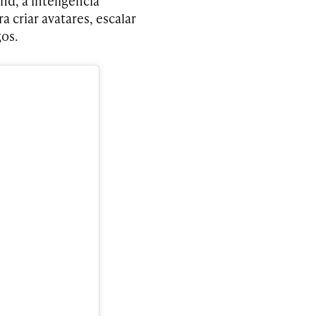
nd, a inteligência
 criar avatares, escalar
gos.