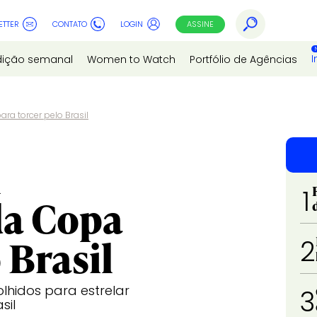
ETTER
CONTATO
LOGIN
ASSINE
I
dição semanal
Women to Watch
Portfólio de Agências
a torcer pelo Brasil
m
1
da Copa
 Brasil
2
lhidos para estrelar
3
sil