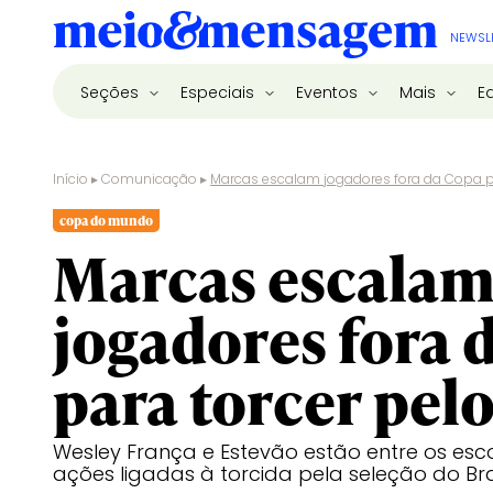
NEWSL
Seções
Especiais
Eventos
Mais
E
Início
▸
Comunicação
▸
Marcas escalam jogadores fora da Copa par
copa do mundo
Marcas escala
jogadores fora 
para torcer pelo
Wesley França e Estevão estão entre os esco
ações ligadas à torcida pela seleção do Bra