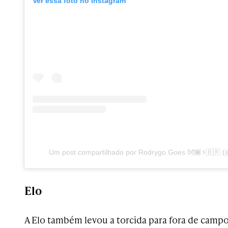
Ver essa foto no Instagram
Um post compartilhado por Rodrygo Goes 👐🏾⚡️🇧🇷 
Elo
A Elo também levou a torcida para fora de camp