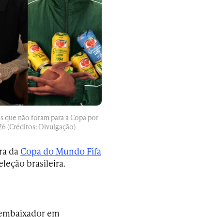
s que não foram para a Copa por
26 (Créditos: Divulgação)
ra da
Copa do Mundo Fifa
leção brasileira.
 embaixador em