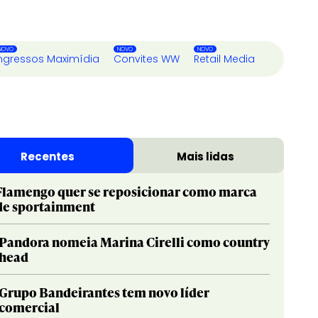
ngressos Maximídia
Convites WW
Retail Media
Recentes
Mais lidas
Flamengo quer se reposicionar como marca
de sportainment
Pandora nomeia Marina Cirelli como country
head
Grupo Bandeirantes tem novo líder
comercial