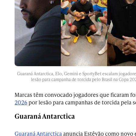
Guaraná Antarctica, Elo, Gemini e SportyBet escalam jogadore
lesão para campanha de torcida pelo Brasil na Copa 20
Marcas têm convocado jogadores que ficaram fo
2026
por lesão para campanhas de torcida pela se
Guaraná Antarctica
Guaraná Antarctica
anuncia Estêvão como novo