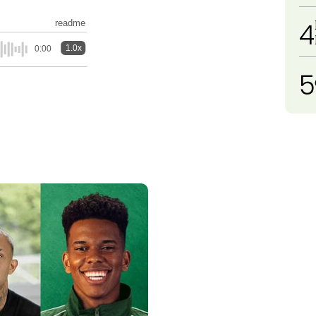
4
readme
1.0x
0:00
5