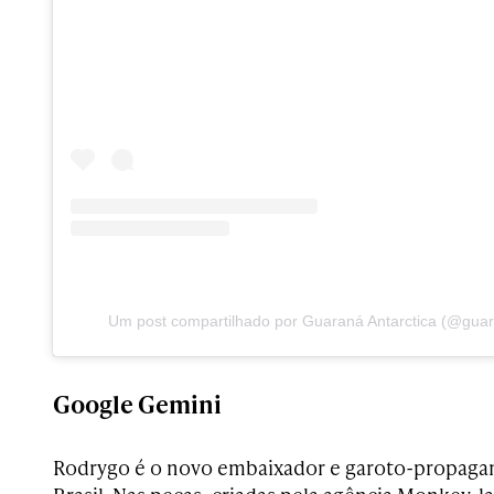
Um post compartilhado por Guaraná Antarctica (@guar
Google Gemini
Rodrygo é o novo embaixador e garoto-propag