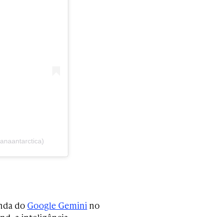
anaantarctica)
anda do
Google Gemini
no