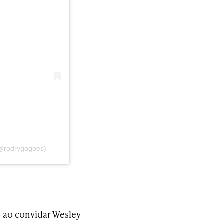
(@rodrygogoes)
o ao convidar Wesley