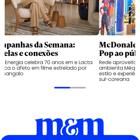
mpanhas da Semana:
McDonald’s 
trelas e conexões
Pop ao públ
a Energia celebra 70 anos em e Lacta
Rede aproveita
aca o afeto em filme estrelado por
ambienta Méqui 
te Sangalo
estilo e experiên
sul-coreana