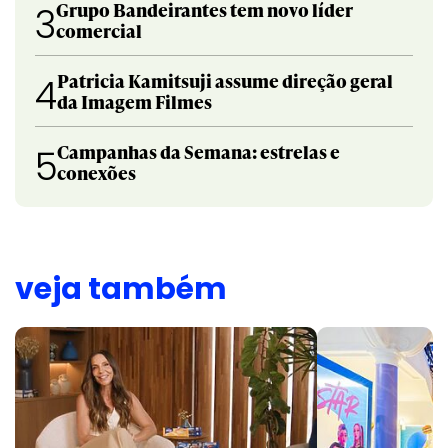
Grupo Bandeirantes tem novo líder
3
comercial
Patricia Kamitsuji assume direção geral
4
da Imagem Filmes
Campanhas da Semana: estrelas e
5
conexões
veja também