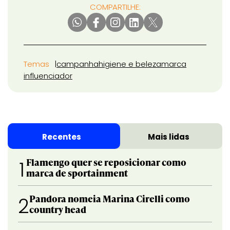
COMPARTILHE:
Temas
campanha
higiene e beleza
marca
influenciador
Recentes
Mais lidas
Flamengo quer se reposicionar como
1
marca de sportainment
Pandora nomeia Marina Cirelli como
2
country head