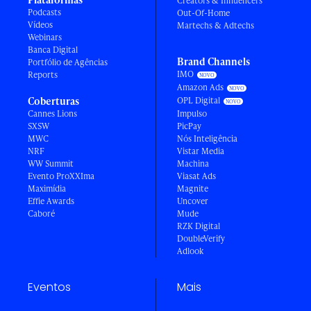
Creators & Influencers
Podcasts
Out-Of-Home
Vídeos
Martechs & Adtechs
Webinars
Banca Digital
Brand Channels
Portfólio de Agências
IMO
Reports
Amazon Ads
Coberturas
OPL Digital
Cannes Lions
Impulso
SXSW
PicPay
MWC
Nós Inteligência
NRF
Vistar Media
WW Summit
Machina
Evento ProXXIma
Viasat Ads
Maximídia
Magnite
Effie Awards
Uncover
Caboré
Mude
RZK Digital
DoubleVerify
Adlook
Eventos
Mais