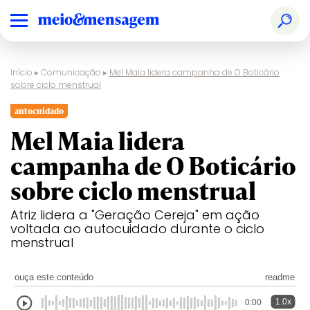
Início
▸
Comunicação
▸
Mel Maia lidera campanha de O Boticário
sobre ciclo menstrual
autocuidado
Mel Maia lidera
campanha de O Boticário
sobre ciclo menstrual
Atriz lidera a "Geração Cereja" em ação
voltada ao autocuidado durante o ciclo
menstrual
ouça este conteúdo
readme
1.0x
0:00